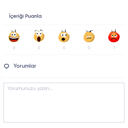
İçeriği Puanla
0
0
0
0
1
Yorumlar