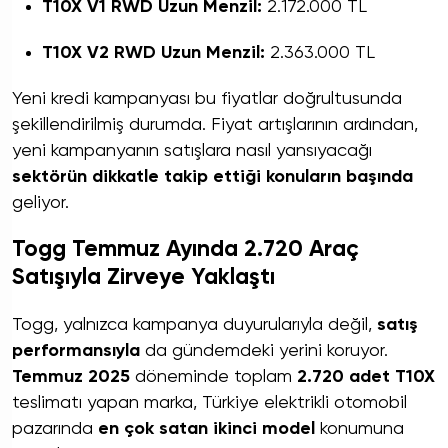
T10X V1 RWD Uzun Menzil:
2.172.000 TL
T10X V2 RWD Uzun Menzil:
2.363.000 TL
Yeni kredi kampanyası bu fiyatlar doğrultusunda
şekillendirilmiş durumda. Fiyat artışlarının ardından,
yeni kampanyanın satışlara nasıl yansıyacağı
sektörün dikkatle takip ettiği konuların başında
geliyor.
Togg Temmuz Ayında 2.720 Araç
Satışıyla Zirveye Yaklaştı
Togg, yalnızca kampanya duyurularıyla değil,
satış
performansıyla
da gündemdeki yerini koruyor.
Temmuz 2025
döneminde toplam
2.720 adet T10X
teslimatı yapan marka, Türkiye elektrikli otomobil
pazarında
en çok satan ikinci model
konumuna