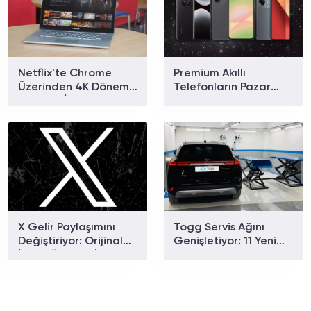
Netflix'te Chrome
Premium Akıllı
Üzerinden 4K Dönemi
Telefonların Pazar
Başladı: İşte
Payı Rekor Kırdı: Apple
Gerekenler
ve Samsung Zirvede
X Gelir Paylaşımını
Togg Servis Ağını
Değiştiriyor: Orijinal
Genişletiyor: 11 Yeni
İçerik Ödülleri İçin Yeni
Noktayla Sayı 58'e
Dönem Başlıyor
Ulaştı