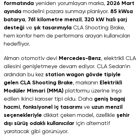
formatında
yeniden yorumlayan marka,
2026 Mart
ayında
modelini pazara sunmayı planlıyor.
85 kWsa
batarya
,
761 kilometre menzil
,
320 kW hızlı şarj
desteği
ve
şık tasarımıyla
CLA Shooting Brake,
hem konfor hem de performans arayan kullanıcıları
hedefliyor.
Alman otomotiv devi
Mercedes-Benz
, elektrikli CLA
ailesini genişletmeye devam ediyor. CLA Sedan’ın
ardından bu kez
station wagon gövde tipiyle
gelen CLA Shooting Brake
, markanın
Elektrikli
Modüler Mimari (MMA)
platformu üzerine inşa
edilen ikinci karoser tipi oldu. Daha
geniş bagaj
hacmi
,
fonksiyonel iç tasarımı
ve
uzun menzil
seçenekleriyle
dikkat çeken model, özellikle
şehir
dışı sürüş odaklı kullanıcılar
için alternatif
yaratacak gibi görünüyor.