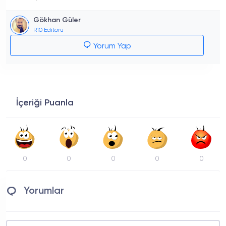
Gökhan Güler
R10 Editörü
Yorum Yap
İçeriği Puanla
0
0
0
0
0
Yorumlar