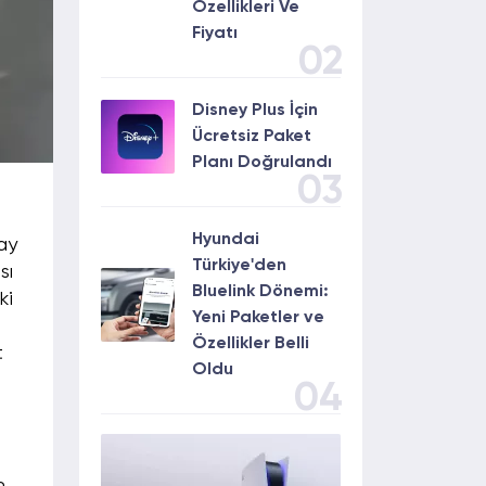
Özellikleri Ve
Fiyatı
02
Disney Plus İçin
Ücretsiz Paket
Planı Doğrulandı
03
Hyundai
 ay
Türkiye'den
sı
Bluelink Dönemi:
ki
Yeni Paketler ve
Özellikler Belli
t
Oldu
04