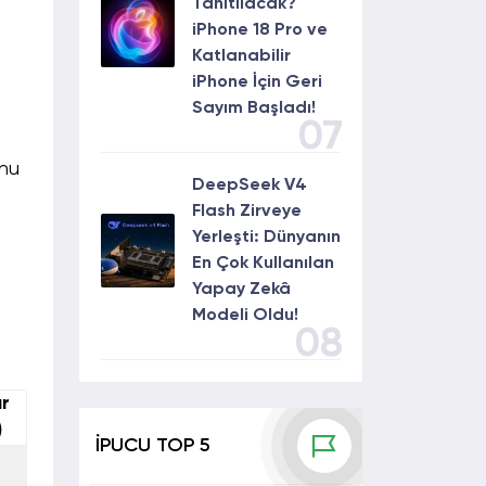
Tanıtılacak?
iPhone 18 Pro ve
Katlanabilir
iPhone İçin Geri
Sayım Başladı!
07
onu
DeepSeek V4
Flash Zirveye
Yerleşti: Dünyanın
En Çok Kullanılan
Yapay Zekâ
Modeli Oldu!
08
r
)
İPUCU TOP 5