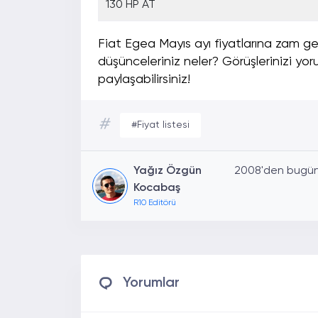
130 HP AT
Fiat Egea Mayıs ayı fiyatlarına zam g
düşünceleriniz neler? Görüşlerinizi y
paylaşabilirsiniz!
#
#Fiyat listesi
Yağız Özgün
2008'den bugüne
Kocabaş
R10 Editörü
Yorumlar