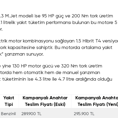
 1.3 M.Jet modeli ise 95 HP güç ve 200 Nm tork üretim
4.1 litrelik yakıt tüketim performansı bulunan bu motore 5
r.
rik motor kombinasyonu sağlayan 1.5 Hibrit T4 versiy
rk kapasitesine sahiptir. Bu motorda ortalama yakıt
atik” şanzıman sunuyor.
se yine 130 HP motor gücü ve 320 Nm tork üretim
 motorda hem otomatik hem de manuel şanzıman
tüketiminin ise 4.3 litre ile 4.7 litre aralığında olduğu
Yakıt
Kampanyalı Anahtar
Kampanyalı Anahta
Tipi
Teslim Fiyatı (Eski)
Teslim Fiyatı (Yeni
Benzinli
289.900 TL
295.900 TL