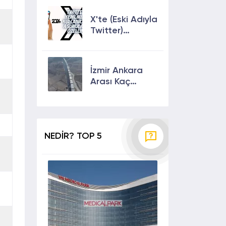
Çıkmanın En
Etkili Yolları!
X'te (Eski Adıyla
Twitter)
Yenilikler ve
Kullanıcılarına
Sunulan Son
İzmir Ankara
Özellikler 2024
Arası Kaç
Saat? Kaç Km?
Yol Tarifi
NEDİR? TOP 5