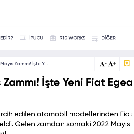
EDİR?
İPUCU
R10 WORKS
DİĞER
Fiat Egea’da Mayıs Zammı! İşte Yeni Fiat Egea Fiyatları!
 Zammı! İşte Yeni Fiat Egea
tercih edilen otomobil modellerinden Fiat
geldi. Gelen zamdan sonraki 2022 Mayıs