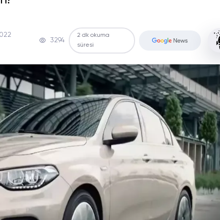
ı!
2022
2 dk okuma
3294
süresi