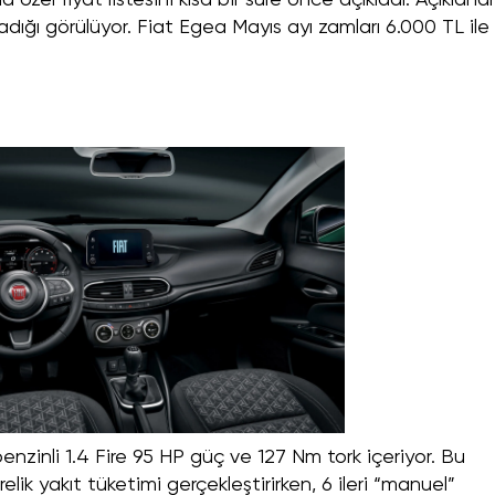
özel fiyat listesini kısa bir süre önce açıkladı. Açıklana
aşadığı görülüyor. Fiat Egea Mayıs ayı zamları 6.000 TL ile
benzinli 1.4 Fire 95 HP güç ve 127 Nm tork içeriyor. Bu
lik yakıt tüketimi gerçekleştirirken, 6 ileri “manuel”