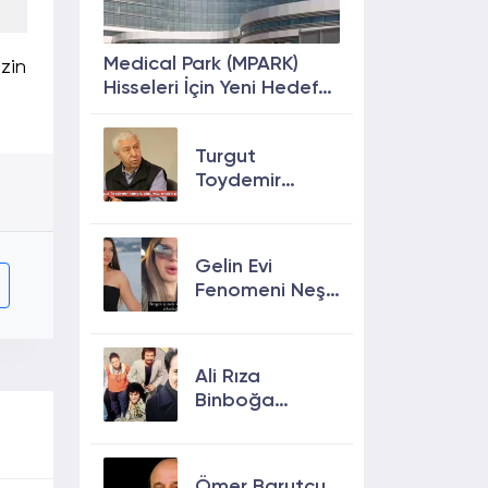
Medical Park (MPARK)
zin
Hisseleri İçin Yeni Hedef
Fiyat: %63 Prim
Potansiyeli
Turgut
Toydemir
kimdir, öldü
mü, neden
öldü?
Gelin Evi
Fenomeni Neşe
Özkan Hayatını
Kaybetti! Neşe
Özkan kimdir,
Ali Rıza
neden öldü?
Binboğa
Kimdir?
Aramızda
Kalmasın
Ömer Barutçu