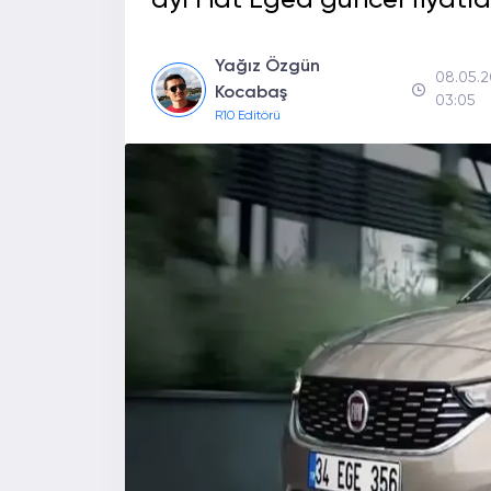
ayı Fiat Egea güncel fiyatlar
Yağız Özgün
08.05.
Kocabaş
03:05
R10 Editörü