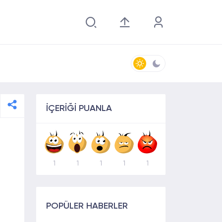
İÇERİĞİ PUANLA
1
1
1
1
1
POPÜLER HABERLER