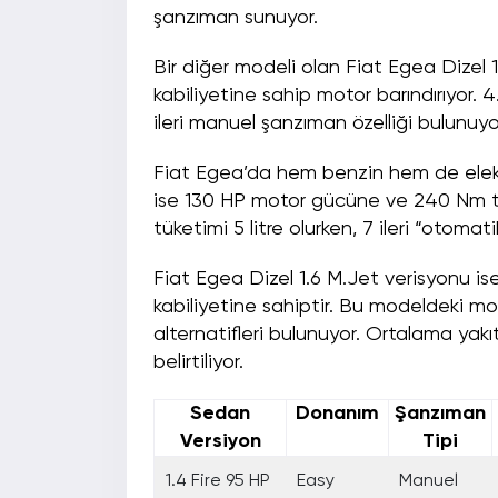
şanzıman sunuyor.
Bir diğer modeli olan Fiat Egea Dizel
kabiliyetine sahip motor barındırıyor. 
ileri manuel şanzıman özelliği bulunuyo
Fiat Egea’da hem benzin hem de elekt
ise 130 HP motor gücüne ve 240 Nm to
tüketimi 5 litre olurken, 7 ileri “otom
Fiat Egea Dizel 1.6 M.Jet verisyonu i
kabiliyetine sahiptir. Bu modeldeki
alternatifleri bulunuyor. Ortalama yakıt 
belirtiliyor.
Sedan
Donanım
Şanzıman
Versiyon
Tipi
1.4 Fire 95 HP
Easy
Manuel