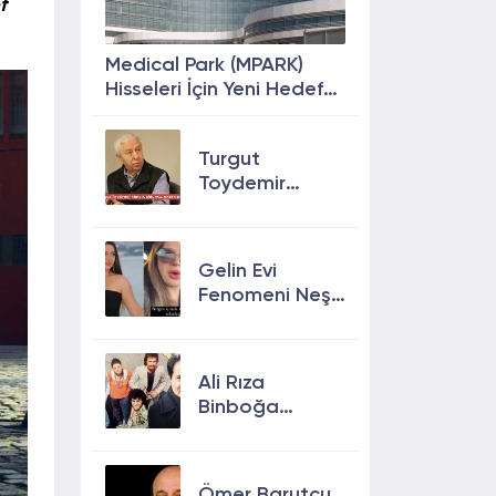
f
Medical Park (MPARK)
Hisseleri İçin Yeni Hedef
Fiyat: %63 Prim
Potansiyeli
Turgut
Toydemir
kimdir, öldü
mü, neden
öldü?
Gelin Evi
Fenomeni Neşe
Özkan Hayatını
Kaybetti! Neşe
Özkan kimdir,
Ali Rıza
neden öldü?
Binboğa
Kimdir?
Aramızda
Kalmasın
Ömer Barutçu