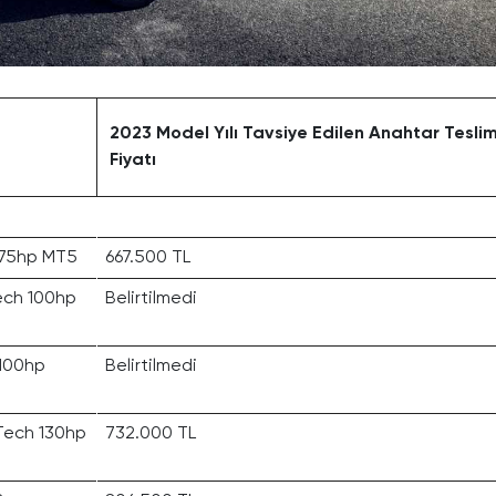
2023 Model Yılı Tavsiye Edilen Anahtar Tesli
Fiyatı
 75hp MT5
667.500 TL
ech 100hp
Belirtilmedi
 100hp
Belirtilmedi
Tech 130hp
732.000 TL