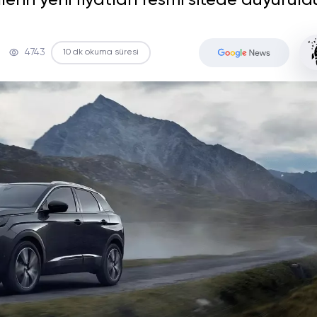
in yeni fiyatları resmi sitede duyuruld
4743
10 dk okuma süresi