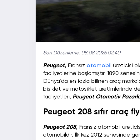
Son Düzenleme:
08.08.2026 02:40
Peugeot,
Fransız
otomobil
üreticisi o
faaliyetlerine başlamıştır. 1890 senes
Dünya’da en fazla bilinen araç markal
bisiklet ve motosiklet üretimlerinde d
faaliyetleri,
Peugeot Otomotiv Pazarl
Peugeot 208 sıfır araç fiy
Peugeot 208,
Fransız otomobil üretici
otomobildir. İlk kez 2012 senesinde ge