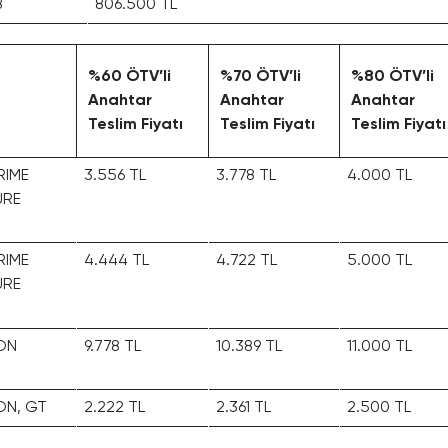
8
806.500 TL
%60 ÖTV’li
%70 ÖTV’li
%80 ÖTV’li
Anahtar
Anahtar
Anahtar
Teslim Fiyatı
Teslim Fiyatı
Teslim Fiyatı
RIME
3.556 TL
3.778 TL
4.000 TL
URE
RIME
4.444 TL
4.722 TL
5.000 TL
URE
ON
9.778 TL
10.389 TL
11.000 TL
ON, GT
2.222 TL
2.361 TL
2.500 TL