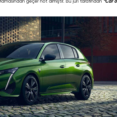
ylamasından geçer not almıştır. Bu jüri tarafından
“Car o