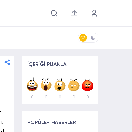
İÇERİĞİ PUANLA
0
0
0
0
0
r
ı.
POPÜLER HABERLER