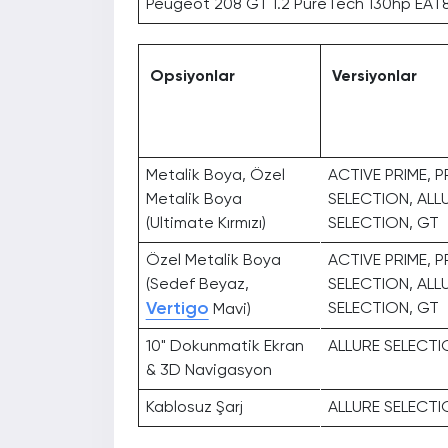
Peugeot 208 GT 1.2 PureTech 130hp EAT
Opsiyonlar
Versiyonlar
Metalik Boya, Özel
ACTIVE PRIME, P
Metalik Boya
SELECTION, ALL
(Ultimate Kırmızı)
SELECTION, GT
Özel Metalik Boya
ACTIVE PRIME, P
(Sedef Beyaz,
SELECTION, ALL
Vertigo
SELECTION, GT
Mavi)
10" Dokunmatik Ekran
ALLURE SELECTI
& 3D Navigasyon
Kablosuz Şarj
ALLURE SELECTI