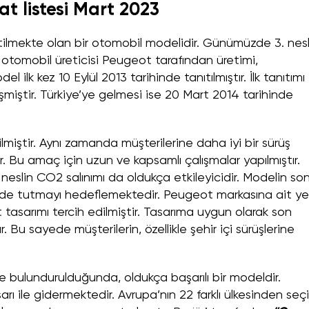
at listesi Mart 2023
ilmekte olan bir otomobil modelidir. Günümüzde 3. nesl
otomobil üreticisi Peugeot tarafından üretimi,
 ilk kez 10 Eylül 2013 tarihinde tanıtılmıştır. İlk tanıtımı
miştir. Türkiye’ye gelmesi ise 20 Mart 2014 tarihinde
ilmiştir. Aynı zamanda müşterilerine daha iyi bir sürüş
 Bu amaç için uzun ve kapsamlı çalışmalar yapılmıştır.
n neslin CO2 salınımı da oldukça etkileyicidir. Modelin so
eyde tutmayı hedeflemektedir. Peugeot markasına ait ye
t tasarımı tercih edilmiştir. Tasarıma uygun olarak son
 Bu sayede müşterilerin, özellikle şehir içi sürüşlerine
 bulundurulduğunda, oldukça başarılı bir modeldir.
arı ile gidermektedir. Avrupa’nın 22 farklı ülkesinden seç