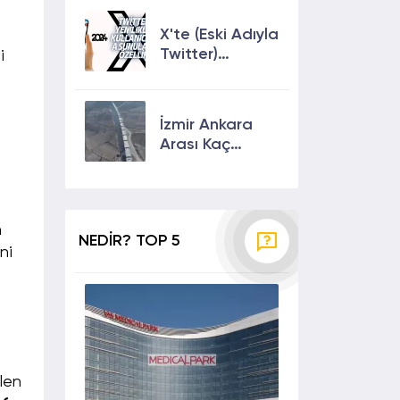
Çıkmanın En
Etkili Yolları!
X'te (Eski Adıyla
Twitter)
i
Yenilikler ve
Kullanıcılarına
Sunulan Son
İzmir Ankara
Özellikler 2024
Arası Kaç
Saat? Kaç Km?
Yol Tarifi
n
NEDİR? TOP 5
ni
ilen