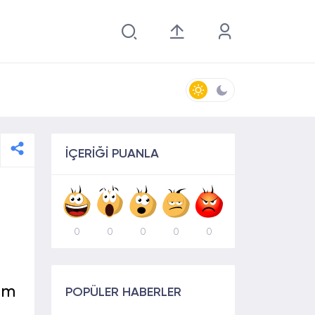
İÇERİĞİ PUANLA
0
0
0
0
0
ım
POPÜLER HABERLER