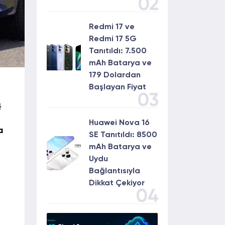
02
Redmi 17 ve
Redmi 17 5G
Tanıtıldı: 7.500
mAh Batarya ve
179 Dolardan
Başlayan Fiyat
03
ş
Huawei Nova 16
a
SE Tanıtıldı: 8500
mAh Batarya ve
Uydu
Bağlantısıyla
Dikkat Çekiyor
04