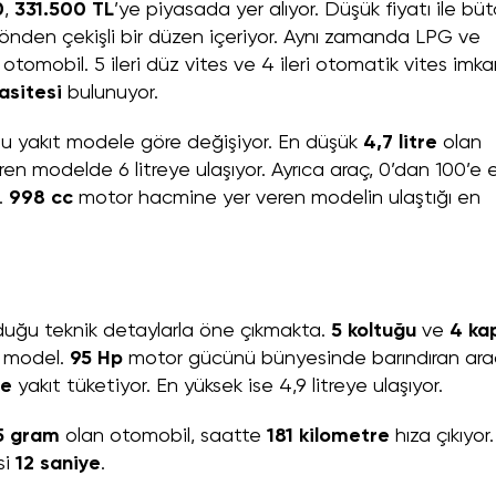
0
,
331.500 TL
’ye piyasada yer alıyor. Düşük fiyatı ile bü
e önden çekişli bir düzen içeriyor. Aynı zamanda LPG ve
otomobil. 5 ileri düz vites ve 4 ileri otomatik vites imka
asitesi
bulunuyor.
ğu yakıt modele göre değişiyor. En düşük
4,7 litre
olan
en modelde 6 litreye ulaşıyor. Ayrıca araç, 0’dan 100’e 
r.
998 cc
motor hacmine yer veren modelin ulaştığı en
duğu teknik detaylarla öne çıkmakta.
5 koltuğu
ve
4 kap
r model.
95 Hp
motor gücünü bünyesinde barındıran ara
re
yakıt tüketiyor. En yüksek ise 4,9 litreye ulaşıyor.
5 gram
olan otomobil, saatte
181 kilometre
hıza çıkıyor.
si
12 saniye
.