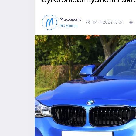
ayı otomobil fiyatlarını deta
Mucosoft
04.11.2022 15:34
R10 Editörü