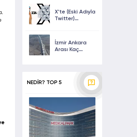
Çıkmanın En
Etkili Yolları!
X'te (Eski Adıyla
a.
Twitter)
e
Yenilikler ve
Kullanıcılarına
Sunulan Son
İzmir Ankara
Özellikler 2024
Arası Kaç
Saat? Kaç Km?
Yol Tarifi
NEDİR? TOP 5
ye