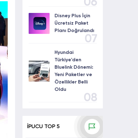
06
Disney Plus İçin
Ücretsiz Paket
Planı Doğrulandı
07
Hyundai
Türkiye'den
Bluelink Dönemi:
Yeni Paketler ve
Özellikler Belli
Oldu
08
İPUCU TOP 5