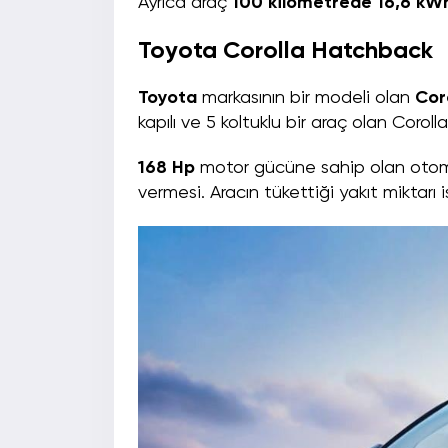
Ayrıca araç
100 kilometrede 16,6 kW
Toyota Corolla Hatchback
Toyota
markasının bir modeli olan
Cor
kapılı ve 5 koltuklu bir araç olan Corol
168 Hp
motor gücüne sahip olan otomob
vermesi. Aracın tükettiği yakıt miktarı 