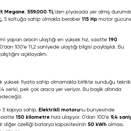
lt Megane
,
559.000 TL
’den piyasada yer almış durumd
aç, 5 koltuğa sahip olmakla beraber
115 Hp
motor gücün
mi yapan aracın ulaştığı en yüksek hız, saatte
190
’dan 100’e 11,2 saniyede ulaştığı bilgisi paylaşıldı. Bu
çalıştığını açıklayalım.
ok yüksek fiyata sahip olmamakla birlikte sunduğu teknik
4 serisi, pek çok araca yer veriyor. Bu başlık altında
 edeceğiz.
e 5 kapıya sahip.
Elektrikli motoru
nu bünyesinde
 saatte
150 kilometre
hıza ulaşıyor. 0’dan 100’e
9,4 sani
 diğer özelliği batarya kapasitesinin
50 kWh
olması.