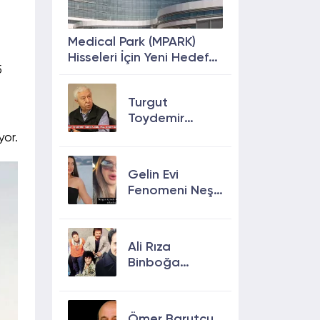
Medical Park (MPARK)
Hisseleri İçin Yeni Hedef
5
Fiyat: %63 Prim
Potansiyeli
Turgut
Toydemir
kimdir, öldü
yor.
mü, neden
öldü?
Gelin Evi
Fenomeni Neşe
Özkan Hayatını
Kaybetti! Neşe
Özkan kimdir,
Ali Rıza
neden öldü?
Binboğa
Kimdir?
Aramızda
Kalmasın
Ömer Barutçu