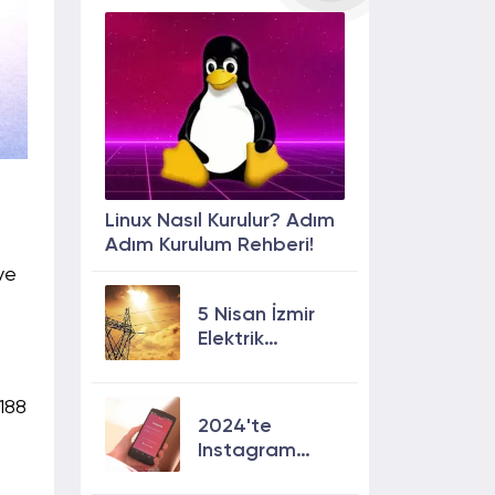
Linux Nasıl Kurulur? Adım
Adım Kurulum Rehberi!
ve
5 Nisan İzmir
Elektrik
Kesintisi: 13
İlçede Elektrik
188
Olmayacak!
2024'te
Instagram
Keşfete