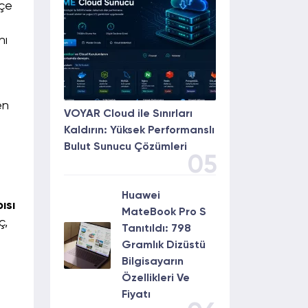
tçe
nı
en
VOYAR Cloud ile Sınırları
Kaldırın: Yüksek Performanslı
Bulut Sunucu Çözümleri
05
Huawei
ısı
MateBook Pro S
ç,
Tanıtıldı: 798
Gramlık Dizüstü
Bilgisayarın
Özellikleri Ve
Fiyatı