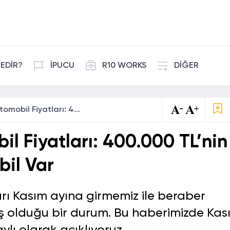
EDİR?
İPUCU
R10 WORKS
DİĞER
2022 Kasım Otomobil Fiyatları: 400.000 TL’nin Altında Tek Otomobil Var
l Fiyatları: 400.000 TL’nin
bil Var
rı Kasım ayına girmemiz ile beraber
ş olduğu bir durum. Bu haberimizde Kas