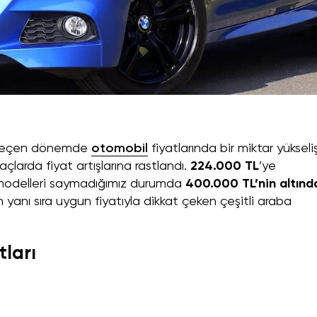
r geçen dönemde
otomobil
fiyatlarında bir miktar yükseli
raçlarda fiyat artışlarına rastlandı.
224.000 TL
’ye
modelleri saymadığımız durumda
400.000 TL’nin altınd
n yanı sıra uygun fiyatıyla dikkat çeken çeşitli araba
tları