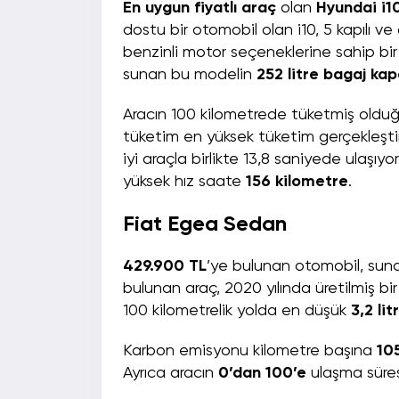
En uygun fiyatlı araç
olan
Hyundai i1
dostu bir otomobil olan i10, 5 kapılı v
benzinli motor seçeneklerine sahip bir 
sunan bu modelin
252 litre bagaj kap
Aracın 100 kilometrede tüketmiş oldu
tüketim en yüksek tüketim gerçekleştir
iyi araçla birlikte 13,8 saniyede ulaşıyo
yüksek hız saate
156 kilometre
.
Fiat Egea Sedan
429.900 TL
’ye bulunan otomobil, sun
bulunan araç, 2020 yılında üretilmiş bi
100 kilometrelik yolda en düşük
3,2 lit
Karbon emisyonu kilometre başına
10
Ayrıca aracın
0’dan 100’e
ulaşma süre