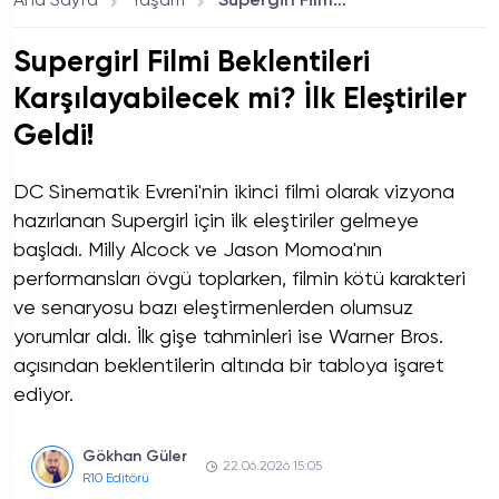
Ana Sayfa
Yaşam
Supergirl Filmi Beklentileri Karşılayabilecek mi? İlk Eleştiriler Geldi!
Supergirl Filmi Beklentileri
Karşılayabilecek mi? İlk Eleştiriler
Geldi!
DC Sinematik Evreni'nin ikinci filmi olarak vizyona
hazırlanan Supergirl için ilk eleştiriler gelmeye
başladı. Milly Alcock ve Jason Momoa'nın
performansları övgü toplarken, filmin kötü karakteri
ve senaryosu bazı eleştirmenlerden olumsuz
yorumlar aldı. İlk gişe tahminleri ise Warner Bros.
açısından beklentilerin altında bir tabloya işaret
ediyor.
Gökhan Güler
22.06.2026 15:05
R10 Editörü