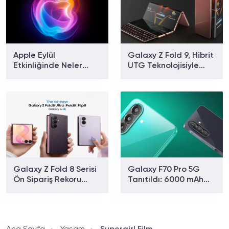
Apple Eylül
Galaxy Z Fold 9, Hibrit
Etkinliğinde Neler
UTG Teknolojisiyle
Tanıtılacak? iPhone 18
Gelecek: Daha Kolay
Pro ve Katlanabilir
Katlanma ve Daha Az
iPhone İçin Geri Sayım
Kırışıklık Yolda
Başladı!
Galaxy Z Fold 8 Serisi
Galaxy F70 Pro 5G
Ön Sipariş Rekoru
Tanıtıldı: 6000 mAh
Kırdı: Dakikada 140
Batarya ve 50 MP
Telefon Satıldı!
OIS'li Kamera Dikkat
Çekiyor