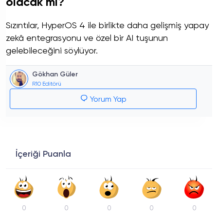
olacak mı?
Sızıntılar, HyperOS 4 ile birlikte daha gelişmiş yapay
zekâ entegrasyonu ve özel bir AI tuşunun
gelebileceğini söylüyor.
Gökhan Güler
R10 Editörü
Yorum Yap
İçeriği Puanla
0
0
0
0
0