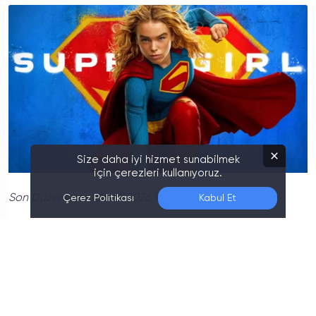
Size daha iyi hizmet sunabilmek
için çerezleri kullanıyoruz.
Son Düzenleme:
06.08.2026 14:20
Çerez Politikası
Kabul Et
Yeni DC Sinematik Evreni'nin ikinci halkasını
oluşturan
Supergirl
, bu hafta sinemaseverlerle
buluşmaya hazırlanıyor. Başrolünde House of the
Dragon dizisiyle tanınan Milly Alcock'un yer aldığı
yapım, 26 Haziran'da vizyona girecek. Basın