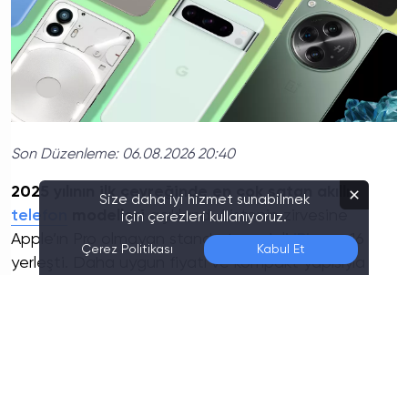
Son Düzenleme:
06.08.2026 20:40
2025 yılının ilk çeyreğinde en çok satan akıllı
Size daha iyi hizmet sunabilmek
telefon
modelleri
açıklandı. Listenin zirvesine
için çerezleri kullanıyoruz.
Apple’ın Pro olmayan standart modeli
iPhone
16
Çerez Politikası
Kabul Et
yerleşti. Daha uygun fiyatı ve kompakt yapısıyla
tüketicinin ilgisini çeken iPhone 16, şaşırtıcı bir
biçimde Pro serisini geride bıraktı. Samsung ve
Xiaomi gibi büyük üreticiler ise listede sınırlı
modellerle yer aldı.
Teknoloji dünyasının en çok merak edilen