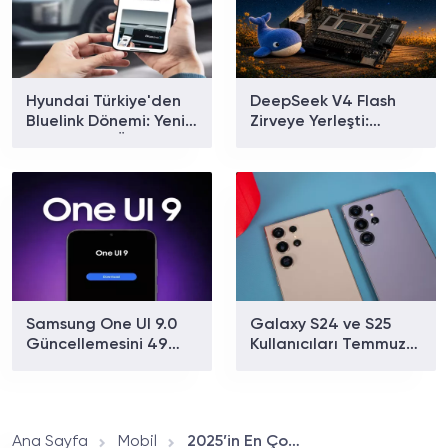
Hyundai Türkiye'den
DeepSeek V4 Flash
Bluelink Dönemi: Yeni
Zirveye Yerleşti:
Paketler ve Özellikler
Dünyanın En Çok
Belli Oldu
Kullanılan Yapay Zekâ
Modeli Oldu!
Samsung One UI 9.0
Galaxy S24 ve S25
Güncellemesini 49
Kullanıcıları Temmuz
Galaxy Cihazında
Güncellemesinin
Test Ediyor: İşte Tam
Ardından Pil ve Isınma
Liste
Sorunları Bildiriyor
Ana Sayfa
Mobil
2025’in En Çok Satan Akıllı Telefonu Belli Oldu: iPhone 16 Zirvede Neden Sürpriz Yaptı?