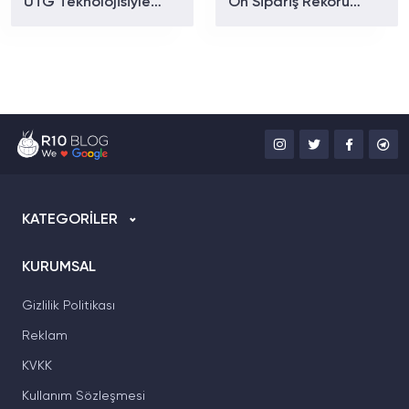
UTG Teknolojisiyle
Ön Sipariş Rekoru
Gelecek: Daha Kolay
Kırdı: Dakikada 140
Katlanma ve Daha Az
Telefon Satıldı!
Kırışıklık Yolda
KATEGORİLER
KURUMSAL
Gizlilik Politikası
Reklam
KVKK
Kullanım Sözleşmesi