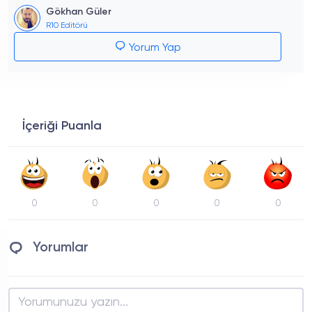
Gökhan Güler
R10 Editörü
Yorum Yap
İçeriği Puanla
0
0
0
0
0
Yorumlar