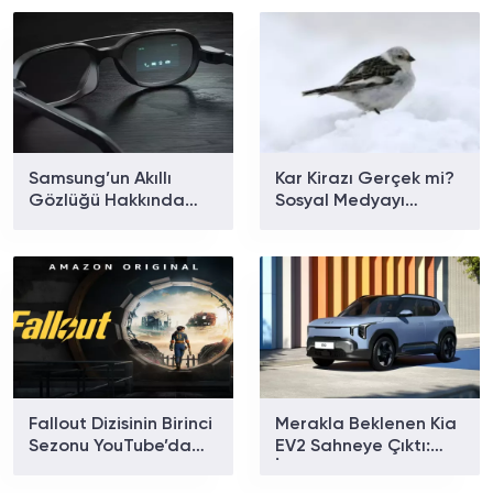
Samsung’un Akıllı
Kar Kirazı Gerçek mi?
Gözlüğü Hakkında
Sosyal Medyayı
Yeni Detaylar Ortaya
Sallayan Kar Kirazı
Çıktı!
Kuşu Hakkında
Bilinmeyenler
Fallout Dizisinin Birinci
Merakla Beklenen Kia
Sezonu YouTube’da
EV2 Sahneye Çıktı:
Yayınlandı!
İşte Fiyatı ve
Özellikleri