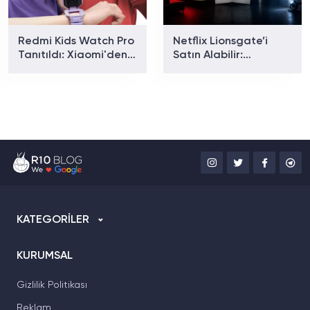
Redmi Kids Watch Pro
Netflix Lionsgate’i
Tanıtıldı: Xiaomi'den
Satın Alabilir:
Yeni Nesil Akıllı Çocuk
Hollywood’da Yeni Bir
Saati
Devralma İddiası
Gündemde
KATEGORİLER
KURUMSAL
Gizlilik Politikası
Reklam