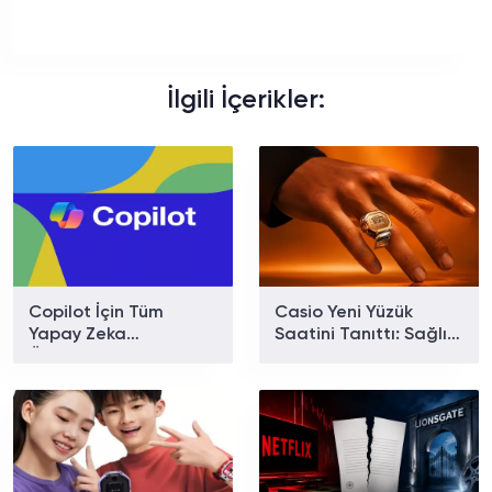
İlgili İçerikler:
Copilot İçin Tüm
Casio Yeni Yüzük
Yapay Zeka
Saatini Tanıttı: Sağlık
Özelliklerini Birleştiren
Takibi ve LCD Ekran
“Süper Uygulama”
Bir Arada
Geliyor