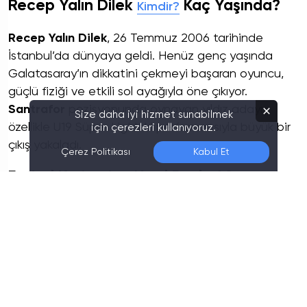
Size daha iyi hizmet sunabilmek
için çerezleri kullanıyoruz.
Son Düzenleme:
06.08.2026 22:00
Çerez Politikası
Kabul Et
Recep Yalın Dilek
Kaç Yaşında?
Kimdir?
Recep Yalın Dilek
, 26 Temmuz 2006 tarihinde
İstanbul’da dünyaya geldi. Henüz genç yaşında
Galatasaray’ın dikkatini çekmeyi başaran oyuncu,
güçlü fiziği ve etkili sol ayağıyla öne çıkıyor.
Santrafor
pozisyonunda oynayan yıldız adayı,
özellikle U19 Süper Lig’deki performansıyla büyük bir
çıkış yakaladı.