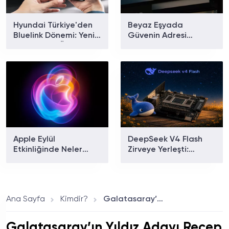
Hyundai Türkiye'den
Beyaz Eşyada
Bluelink Dönemi: Yeni
Güvenin Adresi
Paketler ve Özellikler
Arçelik'ten Ev Tipi
Belli Oldu
Klima Modelleri
Apple Eylül
DeepSeek V4 Flash
Etkinliğinde Neler
Zirveye Yerleşti:
Tanıtılacak? iPhone 18
Dünyanın En Çok
Pro ve Katlanabilir
Kullanılan Yapay Zekâ
iPhone İçin Geri Sayım
Modeli Oldu!
Başladı!
Ana Sayfa
Kimdir?
Galatasaray’ın Yıldız Adayı Recep Yalın Dilek Kimdir?
Galatasaray’ın Yıldız Adayı Recep