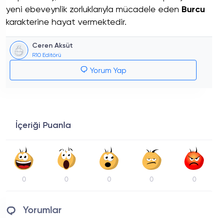
yeni ebeveynlik zorluklarıyla mücadele eden
Burcu
karakterine hayat vermektedir.
Ceren Aksüt
R10 Editörü
Yorum Yap
İçeriği Puanla
0
0
0
0
0
Yorumlar