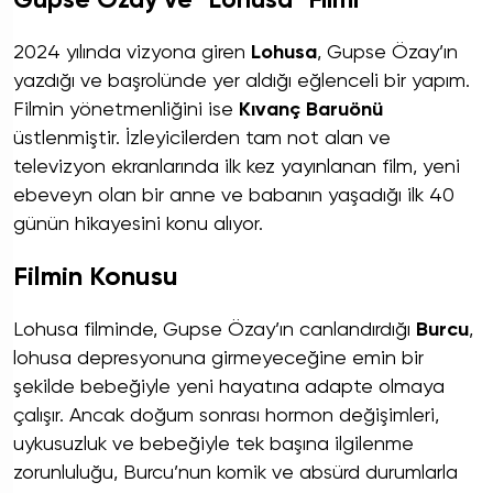
Gupse Özay ve "Lohusa" Filmi
2024 yılında vizyona giren
Lohusa
, Gupse Özay’ın
yazdığı ve başrolünde yer aldığı eğlenceli bir yapım.
Filmin yönetmenliğini ise
Kıvanç Baruönü
üstlenmiştir. İzleyicilerden tam not alan ve
televizyon ekranlarında ilk kez yayınlanan film, yeni
ebeveyn olan bir anne ve babanın yaşadığı ilk 40
günün hikayesini konu alıyor.
Filmin Konusu
Lohusa filminde, Gupse Özay’ın canlandırdığı
Burcu
,
lohusa depresyonuna girmeyeceğine emin bir
şekilde bebeğiyle yeni hayatına adapte olmaya
çalışır. Ancak doğum sonrası hormon değişimleri,
uykusuzluk ve bebeğiyle tek başına ilgilenme
zorunluluğu, Burcu’nun komik ve absürd durumlarla