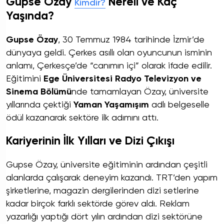
Gupse Özay
Nereli ve Kaç
Kimdir?
Yaşında?
Gupse Özay
, 30 Temmuz 1984 tarihinde İzmir’de
dünyaya geldi. Çerkes asıllı olan oyuncunun isminin
anlamı, Çerkesçe’de “canımın içi” olarak ifade edilir.
Eğitimini
Ege Üniversitesi Radyo Televizyon ve
Sinema Bölümü
nde tamamlayan Özay, üniversite
yıllarında çektiği
Yaman Yaşamışım
adlı belgeselle
ödül kazanarak sektöre ilk adımını attı.
Kariyerinin İlk Yılları ve Dizi Çıkışı
Gupse Özay, üniversite eğitiminin ardından çeşitli
alanlarda çalışarak deneyim kazandı. TRT’den yapım
şirketlerine, magazin dergilerinden dizi setlerine
kadar birçok farklı sektörde görev aldı. Reklam
yazarlığı yaptığı dört yılın ardından dizi sektörüne