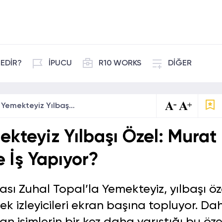
EDİR?
İPUCU
R10 WORKS
DİĞER
Zuhal Topal’la Yemekteyiz Yılbaşı Özel: Murat Bakan Kimdir ve Ne İş Yapıyor?
ekteyiz Yılbaşı Özel: Murat
 İş Yapıyor?
ası Zuhal Topal’la Yemekteyiz, yılbaşı öz
ek izleyicileri ekran başına topluyor. Da