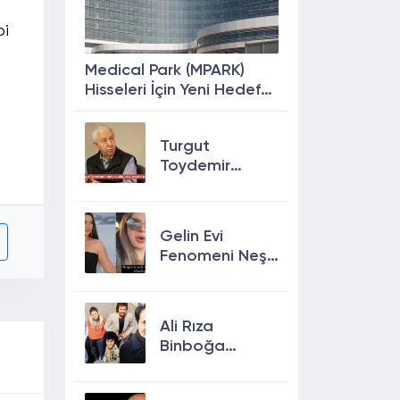
bi
Medical Park (MPARK)
Hisseleri İçin Yeni Hedef
Fiyat: %63 Prim
Potansiyeli
Turgut
Toydemir
kimdir, öldü
mü, neden
öldü?
Gelin Evi
Fenomeni Neşe
Özkan Hayatını
Kaybetti! Neşe
Özkan kimdir,
Ali Rıza
neden öldü?
Binboğa
Kimdir?
Aramızda