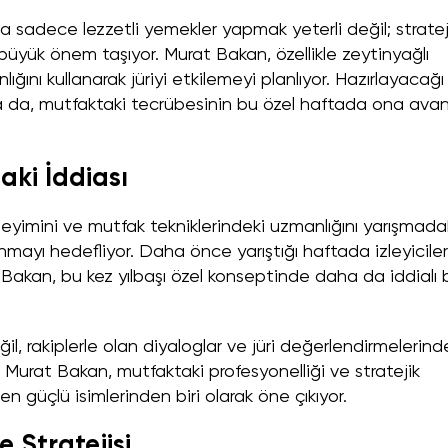
 sadece lezzetli yemekler yapmak yeterli değil; stratej
büyük önem taşıyor. Murat Bakan, özellikle zeytinyağlı
ğını kullanarak jüriyi etkilemeyi planlıyor. Hazırlayacağı
da, mutfaktaki tecrübesinin bu özel haftada ona avan
ki İddiası
neyimini ve mutfak tekniklerindeki uzmanlığını yarışmada
lanmayı hedefliyor. Daha önce yarıştığı haftada izleyicile
Bakan, bu kez yılbaşı özel konseptinde daha da iddialı b
 rakiplerle olan diyaloglar ve jüri değerlendirmelerind
 Murat Bakan, mutfaktaki profesyonelliği ve stratejik
 en güçlü isimlerinden biri olarak öne çıkıyor.
 Stratejisi