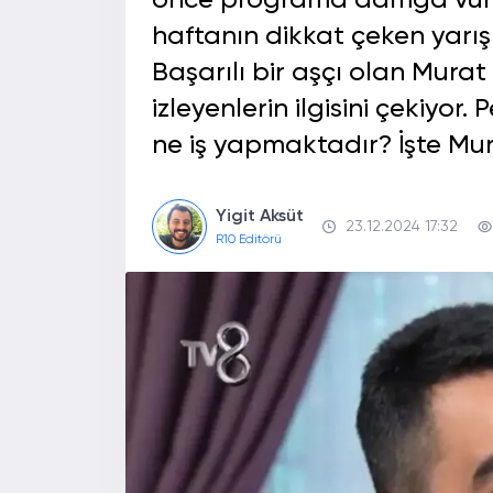
önce programa damga vuran 
haftanın dikkat çeken yarı
Başarılı bir aşçı olan Murat
izleyenlerin ilgisini çekiyor
ne iş yapmaktadır? İşte M
Yigit Aksüt
23.12.2024 17:32
R10 Editörü