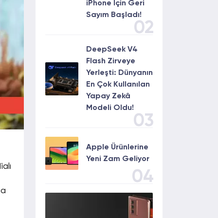
iPhone İçin Geri
Sayım Başladı!
02
DeepSeek V4
Flash Zirveye
Yerleşti: Dünyanın
En Çok Kullanılan
Yapay Zekâ
Modeli Oldu!
03
Apple Ürünlerine
Yeni Zam Geliyor
ialı
04
la