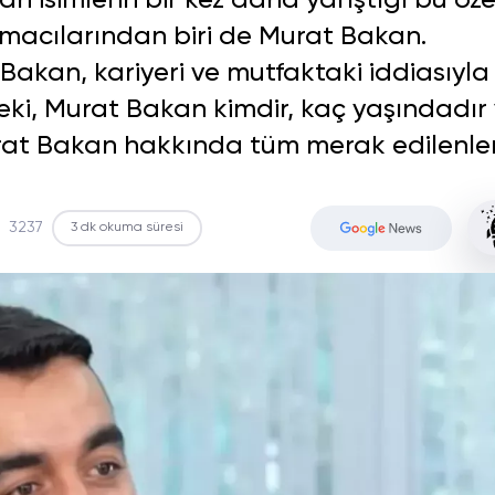
isimlerin bir kez daha yarıştığı bu öze
şmacılarından biri de Murat Bakan.
 Bakan, kariyeri ve mutfaktaki iddiasıyla
. Peki, Murat Bakan kimdir, kaç yaşındadır
urat Bakan hakkında tüm merak edilenle
3237
3 dk okuma süresi