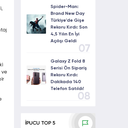
Spider-Man:
i,
Brand New Day
Türkiye'de Gişe
Rekoru Kırdı: Son
taj
4,5 Yılın En İyi
Açılışı Geldi
07
Galaxy Z Fold 8
ki
Serisi Ön Sipariş
r ve
Rekoru Kırdı:
ir
Dakikada 140
Telefon Satıldı!
08
e
İPUCU TOP 5