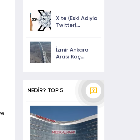
Keşfete
Çıkmanın En
Etkili Yolları!
X'te (Eski Adıyla
Twitter)
Yenilikler ve
Kullanıcılarına
Sunulan Son
İzmir Ankara
Özellikler 2024
Arası Kaç
Saat? Kaç Km?
Yol Tarifi
NEDİR? TOP 5
ve