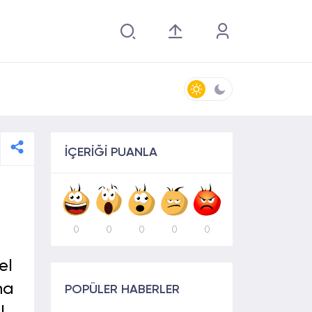
İÇERİĞİ PUANLA
0
0
0
0
0
el
ha
POPÜLER HABERLER