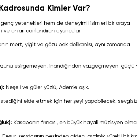
u Kadrosunda Kimler Var?
 genç yetenekleri hem de deneyimli isimleri bir araya
eri ve onları canlandıran oyuncular:
ın mert, yiğit ve gözü pek delikanlısı, aynı zamanda
zünü esirgemeyen, inandığından vazgeçmeyen, güçlü 
):
Neşeli ve güler yüzlü, Adem'e aşık.
İstediğini elde etmek için her şeyi yapabilecek, sevgisi
luk):
Kasabanın fırıncısı, en büyük hayali müzisyen olma
Cesur, sevdasının peşinden giden, aydınlık yürekli bir kız