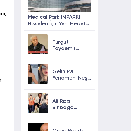
nı,
Medical Park (MPARK)
Hisseleri İçin Yeni Hedef
Fiyat: %63 Prim
Potansiyeli
Turgut
Toydemir
kimdir, öldü
mü, neden
öldü?
Gelin Evi
Fenomeni Neşe
it
Özkan Hayatını
Kaybetti! Neşe
Özkan kimdir,
Ali Rıza
neden öldü?
Binboğa
Kimdir?
Aramızda
Kalmasın
Ömer Barutçu