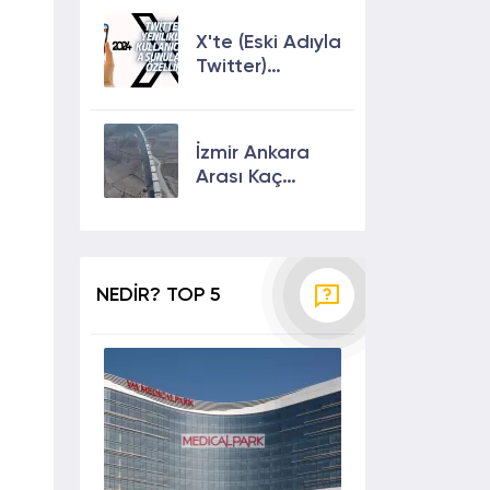
Çıkmanın En
Etkili Yolları!
X'te (Eski Adıyla
Twitter)
Yenilikler ve
Kullanıcılarına
Sunulan Son
İzmir Ankara
Özellikler 2024
Arası Kaç
Saat? Kaç Km?
Yol Tarifi
NEDİR? TOP 5