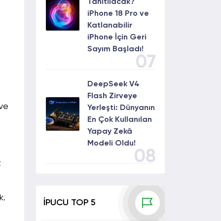
Tanıtılacak?
iPhone 18 Pro ve
Katlanabilir
iPhone İçin Geri
Sayım Başladı!
07
DeepSeek V4
Flash Zirveye
ve
Yerleşti: Dünyanın
En Çok Kullanılan
Yapay Zekâ
Modeli Oldu!
08
z
k.
İPUCU TOP 5
.