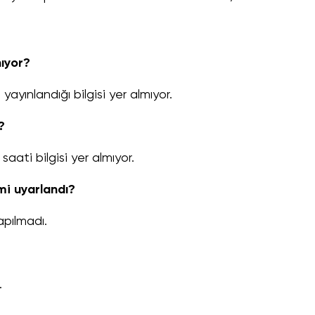
nıyor?
yınlandığı bilgisi yer almıyor.
?
aati bilgisi yer almıyor.
mi uyarlandı?
pılmadı.
.