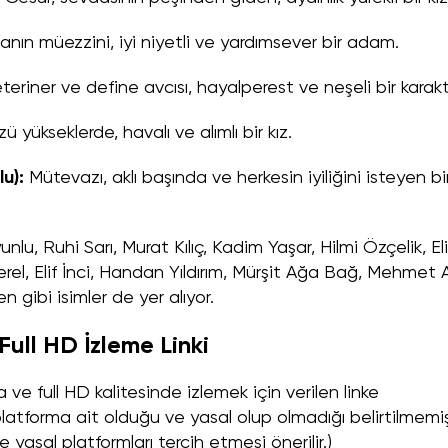
nın müezzini, iyi niyetli ve yardımsever bir adam.
teriner ve define avcısı, hayalperest ve neşeli bir karakt
 yükseklerde, havalı ve alımlı bir kız.
u):
Mütevazı, aklı başında ve herkesin iyiliğini isteyen bi
u, Ruhi Sarı, Murat Kılıç, Kadim Yaşar, Hilmi Özçelik, Eli
, Elif İnci, Handan Yıldırım, Mürşit Ağa Bağ, Mehmet A
gibi isimler de yer alıyor.
Full HD İzleme Linki
 ve full HD kalitesinde izlemek için verilen linke
 platforma ait olduğu ve yasal olup olmadığı belirtilmemi
e yasal platformları tercih etmesi önerilir.)