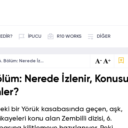
EDİR?
İPUCU
R10 WORKS
DİĞER
Zembilli Dizisi 6. Bölüm: Nerede İzlenir, Konusu Ne, Oyuncuları Kimler?
Bölüm: Nerede İzlenir, Konus
ler?
deki bir Yörük kasabasında geçen, aşk,
ayeleri konu alan Zembilli dizisi, 6.