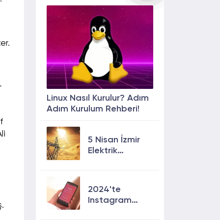
er.
r
Linux Nasıl Kurulur? Adım
Adım Kurulum Rehberi!
f
li
5 Nisan İzmir
Elektrik
Kesintisi: 13
İlçede Elektrik
Olmayacak!
2024'te
Instagram
ş.
Keşfete