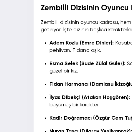
Zembilli Dizisinin Oyunc
Zembilli dizisinin oyuncu kadrosu, hem
getiriyor. İşte dizinin başlıca karakterl
Adem Kozlu (Emre Dinler):
Kasaban
pehlivan. Fidan'a aşık.
Esma Selek (Sude Zülal Güler):
Sö
güzel bir kız.
Fidan Harmancı (Damlasu İkizoğlu
İlyas Dibekçi (Atakan Hoşgören):
büyümüş bir karakter.
Kadir Doğramacı (Özgür Cem Tuğ
Nuran Taşçı (Dilaray Yeşilyaprak):