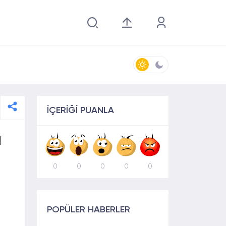
İÇERİĞİ PUANLA
u
0
0
0
0
0
POPÜLER HABERLER