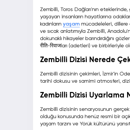
Zembilli, Toros Dağları'nın eteklerinde
yaşayan insanların hayatlarına odaklanıy
kadınların
yaşam
mücadeleleri, dillere de
ve sıcak anlatımıyla Zembilli, Anadolu'
dokunaklı hikayeler barındırdığını gözl
रीति-रिवाजları (adetleri) ve birbirleriyle 
Zembilli Dizisi Nerede Çek
Zembilli dizisinin çekimleri, İzmir'in Öd
tarihi dokusu ve samimi atmosferi, dizi
Zembilli Dizisi Uyarlama 
Zembilli dizisinin senaryosunun gerçe
olduğu konusunda henüz resmi bir açık
yaşam tarzını ve Yörük kültürünü yansıtm