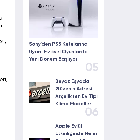
u
ü
ri,
Sony'den PS5 Kutularına
Uyarı: Fiziksel Oyunlarda
Yeni Dönem Başlıyor
05
eri,
Beyaz Eşyada
Güvenin Adresi
Arçelik'ten Ev Tipi
Klima Modelleri
06
Apple Eylül
Etkinliğinde Neler