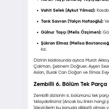
Vahit Selek (Aykut Yılmaz):
Kasaba
Tarık Savran (Yalçın Hafızoğlu):
Ve
Gülnur Taşçı (Melis Özçimen):
Gözü
Şükran Elmaz (Melisa Bostancıoğl
kız.
Dizinin kadrosunda ayrıca Murat Akkoyunl
Çakman, Şebnem Doğruer, Ayşen Sezerel
Aslan, Burak Can Doğan ve Elmas Evşen 
Zembilli 6. Bölüm Tek Parça 
Zembilli dizisinin 6. bölümünü tek parça
tıklayabilirsiniz (Ancak bu linkin hangi
İzleyicilerin bu konuda dikkatli olması v