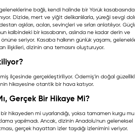
, geleneklerine bağlı, kendi halinde bir Yörük kasabasında
or. Dizide, mert ve yiğit delikanlılarla, yüreği sevgi dol
stan aşkları, acıları, sevinçleri ve sırları anlatılıyor. Güçl
nun kalbindeki bir kasabanın, aslında ne kadar derin ve
er önüne seriyor. Kasaba halkının günlük yaşamı, gelenekle
olan ilişkileri, dizinin ana temasını oluşturuyor.
iliyor?
emiş ilçesinde gerçekleştiriliyor. Ödemiş'in doğal güzellikl
nin hikayesine otantik bir hava katıyor.
Mı, Gerçek Bir Hikaye Mi?
k bir hikayeden mi uyarlandığı, yoksa tamamen kurgu mu
lama yapılmadı. Ancak, dizinin Anadolu'nun geleneksel
ası, gerçek hayattan izler taşıdığı izlenimini veriyor.