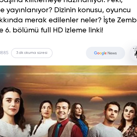
başına kilitlemeye hazırlanıyor. Peki,
de yayınlanıyor? Dizinin konusu, oyuncu
kkında merak edilenler neler? İşte Zembil
ve 6. bölümü full HD izleme linki!
1885
3 dk okuma süresi