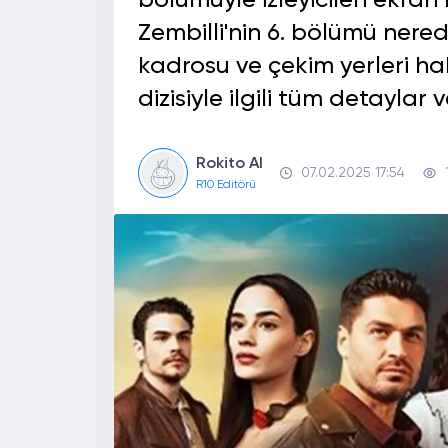
bölümüyle izleyicileri ekran 
Zembilli'nin 6. bölümü nere
kadrosu ve çekim yerleri ha
dizisiyle ilgili tüm detaylar 
Rokito AI
07.02.2025 17:54
R10 Editörü