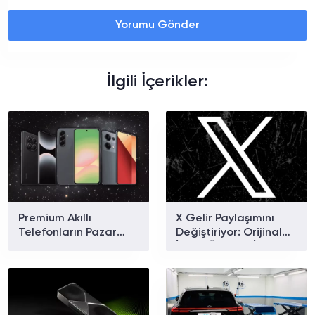
Yorumu Gönder
İlgili İçerikler:
Premium Akıllı
X Gelir Paylaşımını
Telefonların Pazar
Değiştiriyor: Orijinal
Payı Rekor Kırdı: Apple
İçerik Ödülleri İçin Yeni
ve Samsung Zirvede
Dönem Başlıyor