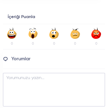
İçeriği Puanla
0
0
0
0
0
Yorumlar