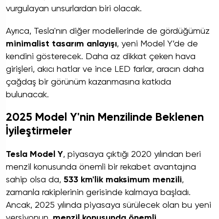
vurgulayan unsurlardan biri olacak.
Ayrıca, Tesla'nın diğer modellerinde de gördüğümüz
minimalist tasarım anlayışı
, yeni Model Y’de de
kendini gösterecek. Daha az dikkat çeken hava
girişleri, akıcı hatlar ve ince LED farlar, aracın daha
çağdaş bir görünüm kazanmasına katkıda
bulunacak.
2025 Model Y'nin Menzilinde Beklenen
İyileştirmeler
Tesla Model Y
, piyasaya çıktığı 2020 yılından beri
menzil konusunda önemli bir rekabet avantajına
sahip olsa da,
533 km'lik maksimum menzili
,
zamanla rakiplerinin gerisinde kalmaya başladı.
Ancak, 2025 yılında piyasaya sürülecek olan bu yeni
versiyonun,
menzil konusunda önemli