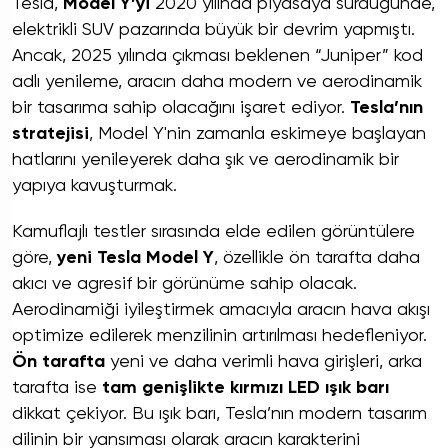
Tesla,
Model Y’yi
2020 yılında piyasaya sürdüğünde,
elektrikli SUV pazarında büyük bir devrim yapmıştı.
Ancak, 2025 yılında çıkması beklenen “Juniper” kod
adlı yenileme, aracın daha modern ve aerodinamik
bir tasarıma sahip olacağını işaret ediyor.
Tesla’nın
stratejisi
, Model Y'nin zamanla eskimeye başlayan
hatlarını yenileyerek daha şık ve aerodinamik bir
yapıya kavuşturmak.
Kamuflajlı testler sırasında elde edilen görüntülere
göre,
yeni Tesla Model Y
, özellikle ön tarafta daha
akıcı ve agresif bir görünüme sahip olacak.
Aerodinamiği iyileştirmek amacıyla aracın hava akışı
optimize edilerek menzilinin artırılması hedefleniyor.
Ön tarafta
yeni ve daha verimli hava girişleri, arka
tarafta ise
tam genişlikte kırmızı LED ışık barı
dikkat çekiyor. Bu ışık barı, Tesla’nın modern tasarım
dilinin bir yansıması olarak aracın karakterini