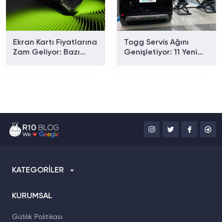
Ekran Kartı Fiyatlarına
Togg Servis Ağını
Zam Geliyor: Bazı
Genişletiyor: 11 Yeni
Modellerde Yüzde 40
Noktayla Sayı 58'e
Artış Bekleniyor
Ulaştı
KATEGORİLER
KURUMSAL
Gizlilik Politikası