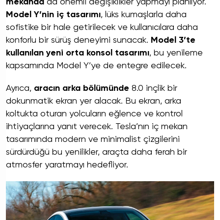
mekanda
da önemli değişiklikler yapmayı planlıyor.
Model Y’nin iç tasarımı
, lüks kumaşlarla daha
sofistike bir hale getirilecek ve kullanıcılara daha
konforlu bir sürüş deneyimi sunacak.
Model 3’te
kullanılan yeni orta konsol tasarımı
, bu yenileme
kapsamında Model Y’ye de entegre edilecek.
Ayrıca,
aracın arka bölümünde
8.0 inçlik bir
dokunmatik ekran yer alacak. Bu ekran, arka
koltukta oturan yolcuların eğlence ve kontrol
ihtiyaçlarına yanıt verecek. Tesla’nın iç mekan
tasarımında modern ve minimalist çizgilerini
sürdürdüğü bu yenilikler, araçta daha ferah bir
atmosfer yaratmayı hedefliyor.