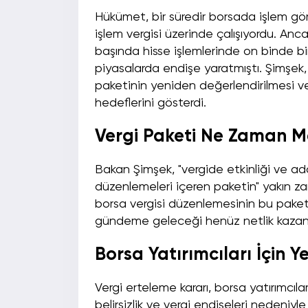
Hükümet, bir süredir borsada işlem gören 
işlem vergisi üzerinde çalışıyordu. An
başında hisse işlemlerinde on binde bir
piyasalarda endişe yaratmıştı. Şimşek, 
paketinin yeniden değerlendirilmesi ve et
hedeflerini gösterdi.
Vergi Paketi Ne Zaman M
Bakan Şimşek, "vergide etkinliği ve adal
düzenlemeleri içeren paketin" yakın z
borsa vergisi düzenlemesinin bu pake
gündeme geleceği henüz netlik kaza
Borsa Yatırımcıları İçin Y
Vergi erteleme kararı, borsa yatırımcıl
belirsizlik ve vergi endişeleri nedeniy