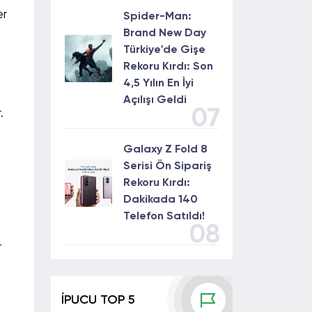
er
Spider-Man:
Brand New Day
Türkiye'de Gişe
Rekoru Kırdı: Son
4,5 Yılın En İyi
Açılışı Geldi
07
.
Galaxy Z Fold 8
Serisi Ön Sipariş
Rekoru Kırdı:
Dakikada 140
Telefon Satıldı!
08
r
İPUCU TOP 5