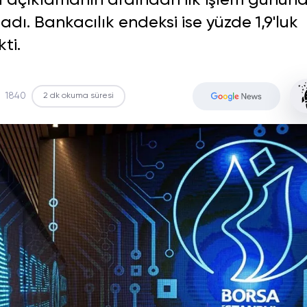
bu açıklamanın ardından ilk işlem günün
adı. Bankacılık endeksi ise yüzde 1,9'luk
ti.
1840
2 dk okuma süresi