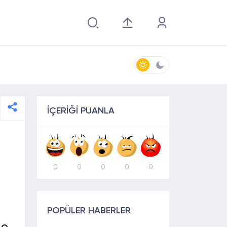
İÇERİĞİ PUANLA
0
0
0
0
0
POPÜLER HABERLER