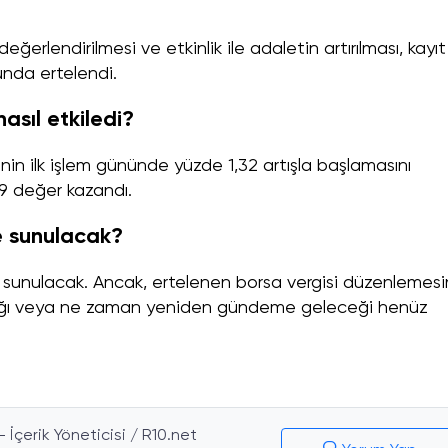
?
ğerlendirilmesi ve etkinlik ile adaletin artırılması, kayıt
sunda ertelendi.
asıl etkiledi?
nin ilk işlem gününde yüzde 1,32 artışla başlamasını
,9 değer kazandı.
e sunulacak?
sunulacak. Ancak, ertelenen borsa vergisi düzenlemesi
cağı veya ne zaman yeniden gündeme geleceği henüz
İçerik Yöneticisi / R10.net