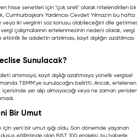
hisse senetleri için "çok sınırlı" olarak nitelendirilen bir
cak, Cumhurbaşkanı Yardımcısı Cevdet Yılmaz'ın bu hafta
 veya iki verginin söz konusu olabileceğini dile getirmes
vergi çalışmalarının ertelenmesinin nedeni olarak, vergi
kinlik ile adaletin artırılması, kayıt dışılığın azaltılması
eclise Sunulacak?
eti artırmaya, kayıt dışılığı azaltmaya yönelik vergisel
amanda TBMM'ye sunulacağını belirtti. Ancak, ertelenen
t içerisinde yer alıp almayacağı veya ne zaman yenide
nmadı.
eni Bir Umut
arı için yeni bir umut ışığı oldu. Son dönemde yaşanan
le düşüş eğiliminde olan BIST 100 endeksi, bu haberle