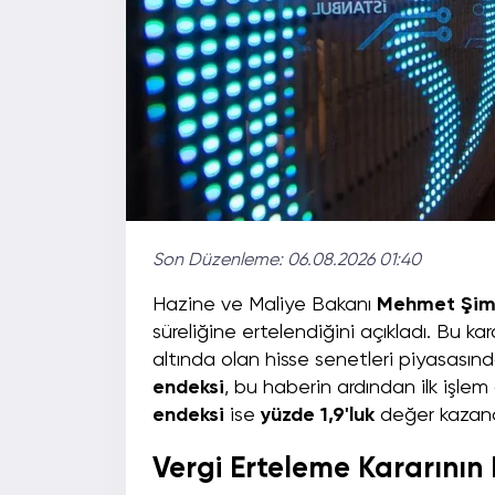
Son Düzenleme:
06.08.2026 01:40
Hazine ve Maliye Bakanı
Mehmet Şim
süreliğine ertelendiğini açıkladı. Bu ka
altında olan hisse senetleri piyasasın
endeksi
, bu haberin ardından ilk işl
endeksi
ise
yüzde 1,9'luk
değer kazancı
Vergi Erteleme Kararının