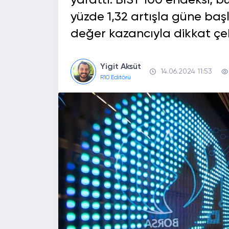
yarattı. BIST 100 endeksi, 
yüzde 1,32 artışla güne başl
değer kazancıyla dikkat çek
Yigit Aksüt
14.06.2024 11:53
R10 Editörü