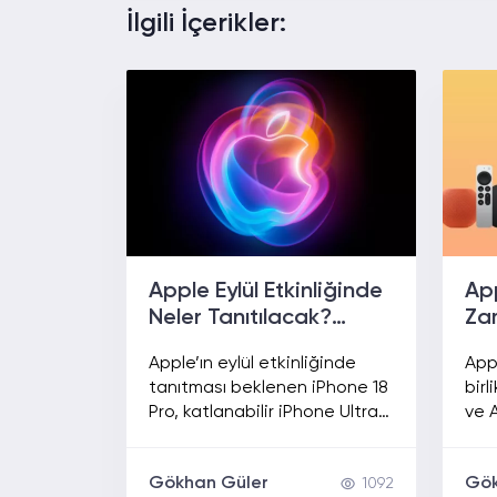
İlgili İçerikler:
Apple Eylül Etkinliğinde
App
Neler Tanıtılacak?
Za
iPhone 18 Pro ve
Apple’ın eylül etkinliğinde
Appl
Katlanabilir iPhone İçin
tanıtması beklenen iPhone 18
bir
Geri Sayım Başladı!
Pro, katlanabilir iPhone Ultra,
ve A
Apple Watch Series 12 ve
bekl
Ultra 4 hakkında merak
ve 
Gökhan Güler
Gök
1092
edilenler.
hab