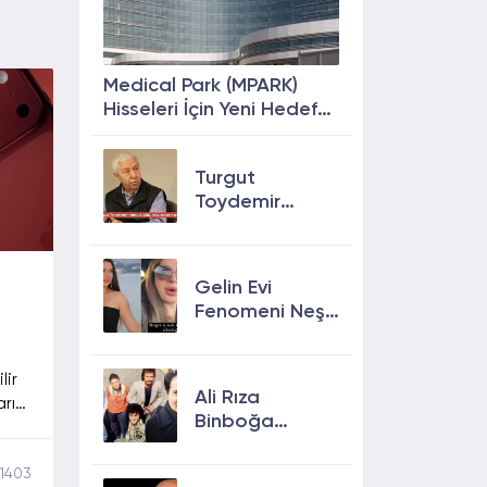
Medical Park (MPARK)
Hisseleri İçin Yeni Hedef
Fiyat: %63 Prim
Potansiyeli
Turgut
Toydemir
kimdir, öldü
mü, neden
öldü?
e
Gelin Evi
Fenomeni Neşe
Özkan Hayatını
Kaybetti! Neşe
lir
Özkan kimdir,
Ali Rıza
rı
neden öldü?
Binboğa
sı
Kimdir?
aya
Aramızda
1403