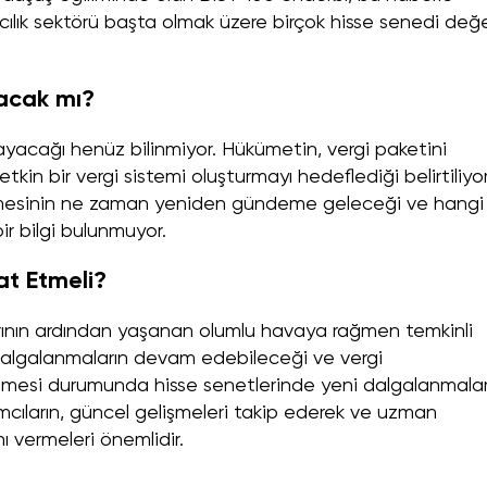
acılık sektörü başta olmak üzere birçok hisse senedi değ
lacak mı?
mayacağı henüz bilinmiyor. Hükümetin, vergi paketini
kin bir vergi sistemi oluşturmayı hedeflediği belirtiliyor
emesinin ne zaman yeniden gündeme geleceği ve hangi
r bilgi bulunmuyor.
at Etmeli?
rarının ardından yaşanan olumlu havaya rağmen temkinli
algalanmaların devam edebileceği ve vergi
esi durumunda hisse senetlerinde yeni dalgalanmala
mcıların, güncel gelişmeleri takip ederek ve uzman
nı vermeleri önemlidir.