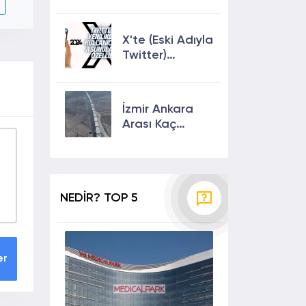
Keşfete
Çıkmanın En
Etkili Yolları!
X'te (Eski Adıyla
Twitter)
Yenilikler ve
Kullanıcılarına
Sunulan Son
İzmir Ankara
Özellikler 2024
Arası Kaç
Saat? Kaç Km?
Yol Tarifi
NEDİR? TOP 5
er