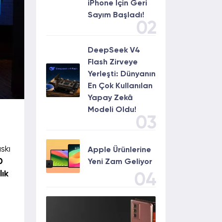
iPhone İçin Geri
Sayım Başladı!
02
DeepSeek V4
Flash Zirveye
Yerleşti: Dünyanın
En Çok Kullanılan
Yapay Zekâ
Modeli Oldu!
03
skı
Apple Ürünlerine
0
Yeni Zam Geliyor
lık
04