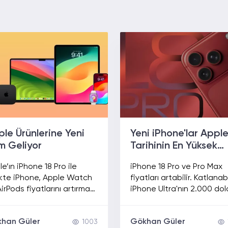
le Ürünlerine Yeni
Yeni iPhone'lar Appl
m Geliyor
Tarihinin En Yüksek
Fiyatıyla Gelecek!
e’ın iPhone 18 Pro ile
iPhone 18 Pro ve Pro Max
likte iPhone, Apple Watch
fiyatları artabilir. Katlanabi
irPods fiyatlarını artırması
iPhone Ultra'nın 2.000 dola
eniyor. Yeni zam ihtimali
aşacağı iddia edilirken ola
Apple’ın lansman planı
zamların nedenleri de ort
han Güler
Gökhan Güler
1003
erimizde.
çıktı.