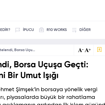
EDİR?
İPUCU
R10 WORKS
DİĞER
Vergi Kararı Ertelendi, Borsa Uçuşa Geçti: Yatırımcılar İçin Yeni Bir Umut Işığı
endi, Borsa Uçuşa Geçti:
ni Bir Umut Işığı
hmet Şimşek'in borsaya yönelik vergi
arı, piyasalarda büyük bir rahatlama