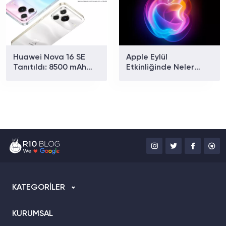
Huawei Nova 16 SE
Apple Eylül
Tanıtıldı: 8500 mAh
Etkinliğinde Neler
Batarya ve Uydu
Tanıtılacak? iPhone 18
Bağlantısıyla Dikkat
Pro ve Katlanabilir
Çekiyor
iPhone İçin Geri Sayım
Başladı!
KATEGORİLER
KURUMSAL