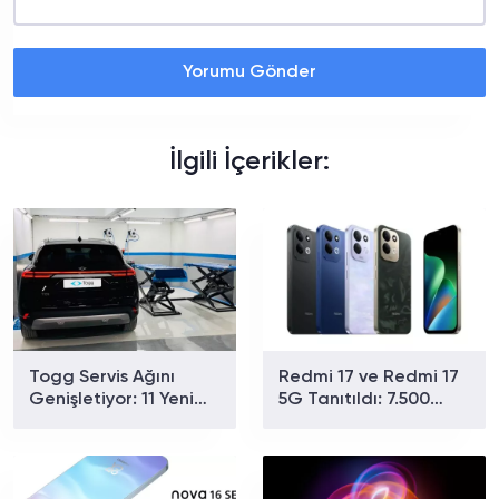
Yorumu Gönder
İlgili İçerikler:
Togg Servis Ağını
Redmi 17 ve Redmi 17
Genişletiyor: 11 Yeni
5G Tanıtıldı: 7.500
Noktayla Sayı 58'e
mAh Batarya ve 179
Ulaştı
Dolardan Başlayan
Fiyat