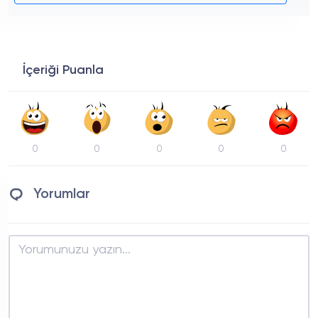
İçeriği Puanla
0
0
0
0
0
Yorumlar