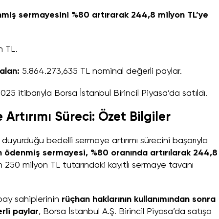
nmiş sermayesini %80 artırarak 244,8 milyon TL’ye
n TL.
alan:
5.864.273,635 TL nominal değerli paylar.
5 itibarıyla Borsa İstanbul Birincil Piyasa’da satıldı.
Artırımı Süreci: Özet Bilgiler
 duyurduğu bedelli sermaye artırımı sürecini başarıyla
n ödenmiş sermayesi, %80 oranında artırılarak 244,8
in 250 milyon TL tutarındaki kayıtlı sermaye tavanı
pay sahiplerinin
rüçhan haklarının kullanımından sonra
rli paylar
, Borsa İstanbul A.Ş. Birincil Piyasa’da satışa