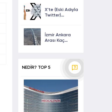
Çıkmanın En
Etkili Yolları!
X'te (Eski Adıyla
Twitter)
Yenilikler ve
Kullanıcılarına
Sunulan Son
İzmir Ankara
Özellikler 2024
Arası Kaç
Saat? Kaç Km?
Yol Tarifi
NEDİR? TOP 5