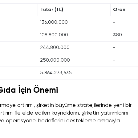
Tutar (TL)
Oran
136.000.000
-
108.800.000
%80
244.800.000
-
250.000.000
-
5.864.273,635
-
Gıda İçin Önemi
rmaye artırımı, şirketin büyüme stratejilerinde yeni bir
mı ile elde edilen kaynakların, şirketin yatırımlarını
e ve operasyonel hedeflerini destekleme amacıyla