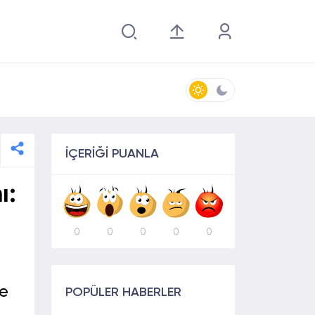
İÇERİĞİ PUANLA
ı:
0
0
0
0
0
ye
POPÜLER HABERLER