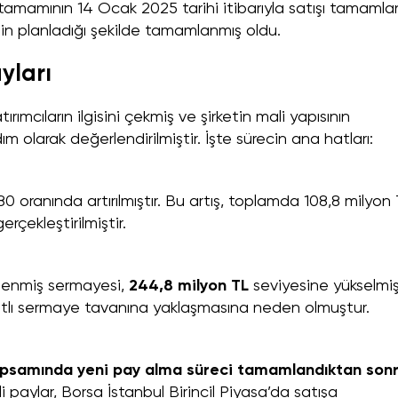
tamamının 14 Ocak 2025 tarihi itibarıyla satışı tamamlan
etin planladığı şekilde tamamlanmış oldu.
yları
ırımcıların ilgisini çekmiş ve şirketin mali yapısının
m olarak değerlendirilmiştir. İşte sürecin ana hatları:
oranında artırılmıştır. Bu artış, toplamda 108,8 milyon
rçekleştirilmiştir.
ödenmiş sermayesi,
244,8 milyon TL
seviyesine yükselmişt
ayıtlı sermaye tavanına yaklaşmasına neden olmuştur.
kapsamında yeni pay alma süreci tamamlandıktan son
paylar, Borsa İstanbul Birincil Piyasa’da satışa