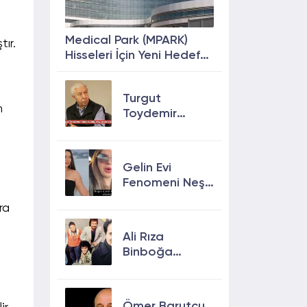
Medical Park (MPARK)
tır.
Hisseleri İçin Yeni Hedef
Fiyat: %63 Prim
Potansiyeli
Turgut
n
Toydemir
kimdir, öldü
mü, neden
öldü?
Gelin Evi
Fenomeni Neşe
Özkan Hayatını
ra
Kaybetti! Neşe
Özkan kimdir,
Ali Rıza
neden öldü?
Binboğa
Kimdir?
Aramızda
Kalmasın
Ömer Barutçu