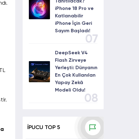
Tanıtılacak?
dı.
iPhone 18 Pro ve
Katlanabilir
iPhone İçin Geri
Sayım Başladı!
07
DeepSeek V4
Flash Zirveye
Yerleşti: Dünyanın
 TL
En Çok Kullanılan
Yapay Zekâ
Modeli Oldu!
08
ir.
İPUCU TOP 5
ra