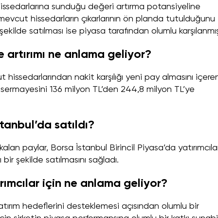
issedarlarına sunduğu değeri artırma potansiyeline
 mevcut hissedarların çıkarlarının ön planda tutulduğunu
 şekilde satılması ise piyasa tarafından olumlu karşılanmış
e artırımı ne anlama geliyor?
t hissedarlarından nakit karşılığı yeni pay almasını içere
e sermayesini 136 milyon TL’den 244,8 milyon TL’ye
tanbul’da satıldı?
alan paylar, Borsa İstanbul Birincil Piyasa’da yatırımcıla
 bir şekilde satılmasını sağladı.
ırımcılar için ne anlama geliyor?
atırım hedeflerini desteklemesi açısından olumlu bir