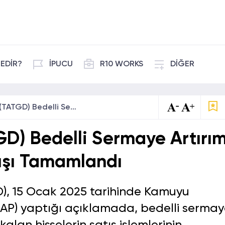
EDİR?
İPUCU
R10 WORKS
DİĞER
Tat Gıda’dan (TATGD) Bedelli Sermaye Artırımı: Tüm Hisselerin Satışı Tamamlandı
D) Bedelli Sermaye Artırım
tışı Tamamlandı
D), 15 Ocak 2025 tarihinde Kamuyu
AP) yaptığı açıklamada, bedelli serma