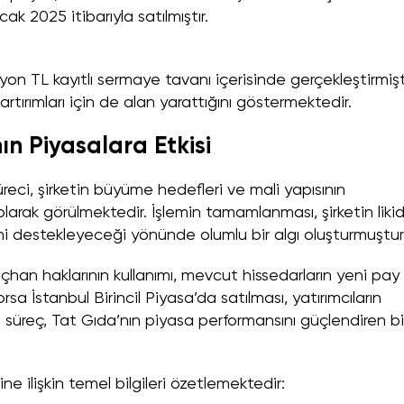
k 2025 itibarıyla satılmıştır.
lyon TL kayıtlı sermaye tavanı içerisinde gerçekleştirmişti
tırımları için de alan yarattığını göstermektedir.
ın Piyasalara Etkisi
üreci, şirketin büyüme hedefleri ve mali yapısının
larak görülmektedir. İşlemin tamamlanması, şirketin likid
i destekleyeceği yönünde olumlu bir algı oluşturmuştur
çhan haklarının kullanımı, mevcut hissedarların yeni pay
sa İstanbul Birincil Piyasa’da satılması, yatırımcıların
, bu süreç, Tat Gıda’nın piyasa performansını güçlendiren bi
ne ilişkin temel bilgileri özetlemektedir: