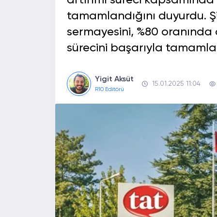
artırımı süreci kapsamında k
tamamlandığını duyurdu. Şi
sermayesini, %80 oranında 
sürecini başarıyla tamamla
Yigit Aksüt
15.01.2025 11:04
R10 Editörü