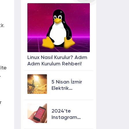
r.
Linux Nasıl Kurulur? Adım
Adım Kurulum Rehberi!
ite
.
5 Nisan İzmir
Elektrik
Kesintisi: 13
İlçede Elektrik
r
Olmayacak!
2024'te
Instagram
Keşfete