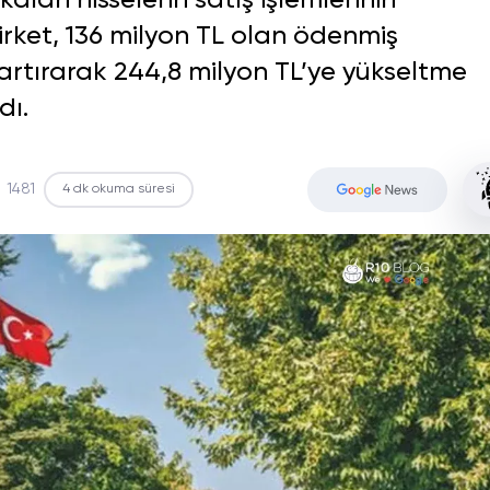
alan hisselerin satış işlemlerinin
rket, 136 milyon TL olan ödenmiş
artırarak 244,8 milyon TL’ye yükseltme
dı.
1481
4 dk okuma süresi