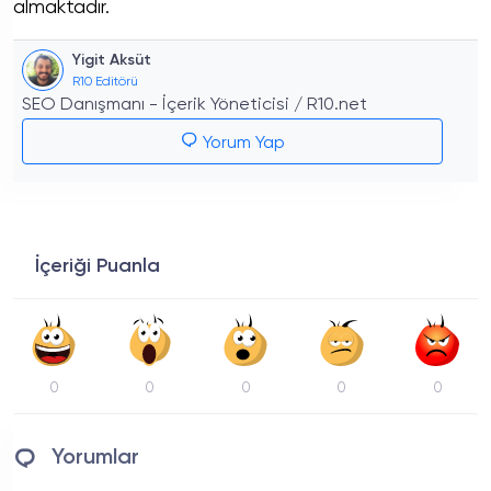
almaktadır.
Yigit Aksüt
R10 Editörü
SEO Danışmanı - İçerik Yöneticisi / R10.net
Yorum Yap
İçeriği Puanla
0
0
0
0
0
Yorumlar