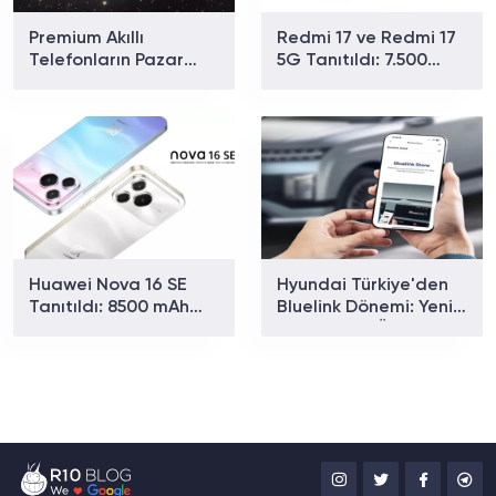
Premium Akıllı
Redmi 17 ve Redmi 17
Telefonların Pazar
5G Tanıtıldı: 7.500
Payı Rekor Kırdı: Apple
mAh Batarya ve 179
ve Samsung Zirvede
Dolardan Başlayan
Fiyat
Huawei Nova 16 SE
Hyundai Türkiye'den
Tanıtıldı: 8500 mAh
Bluelink Dönemi: Yeni
Batarya ve Uydu
Paketler ve Özellikler
Bağlantısıyla Dikkat
Belli Oldu
Çekiyor