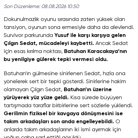
Son Düzenleme:
08.08.2026 10:50
Dokunulmazlık oyunu sırasında zaten yüksek olan
tansiyon, oyunun sona ermesiyle daha da alevlendi.
Survivor parkurunda
Yusuf ile karşı karşıya gelen
Çılgın Sedat, mücadeleyi kaybetti.
Ancak Sedat
için esas kırılma noktası,
Batuhan Karacakaya’nın
bu yenilgiye gülerek tepki vermesi oldu.
Batuhan’ın gülmesine sinirlenen Sedat, hızla ona
yönelerek sert bir tepki gösterdi. Sinirlerine hakim
olamayan Çılgın Sedat,
Batuhan’ın üzerine
yürüyerek yüz yüze geldi.
Kısa sürede büyüyen
tartışmada taraflar birbirlerine sert sözlerle yüklendi.
Gerilimin fiziksel bir kavgaya dönüşmesini ise
takım arkadaşları son anda engelleyebildi.
O
anlarda takım arkadaşlarının iki ismi ayırmak için
yoğun çaba sarf ettiği görüldü.