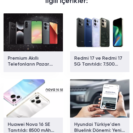
İlgili İçerikler:
Premium Akıllı
Redmi 17 ve Redmi 17
Telefonların Pazar
5G Tanıtıldı: 7.500
Payı Rekor Kırdı: Apple
mAh Batarya ve 179
ve Samsung Zirvede
Dolardan Başlayan
Fiyat
Huawei Nova 16 SE
Hyundai Türkiye'den
Tanıtıldı: 8500 mAh
Bluelink Dönemi: Yeni