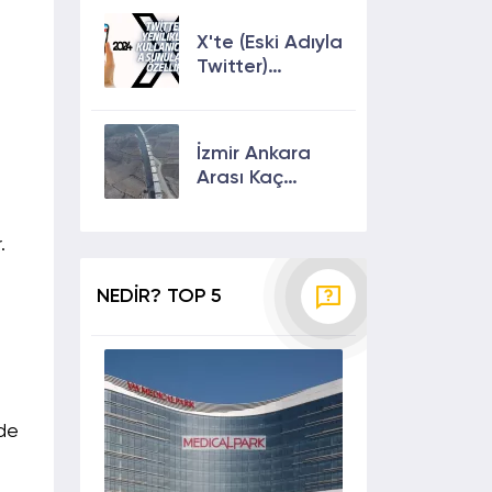
Çıkmanın En
Etkili Yolları!
X'te (Eski Adıyla
Twitter)
Yenilikler ve
Kullanıcılarına
Sunulan Son
İzmir Ankara
Özellikler 2024
Arası Kaç
Saat? Kaç Km?
Yol Tarifi
.
NEDİR? TOP 5
 de