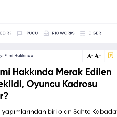
EDİR?
İPUCU
R10 WORKS
DİĞER
Sahte Kabadayı Filmi Hakkında Merak Edilen Her Şey: Nerede Çekildi, Oyuncu Kadrosu Kimlerden Oluşuyor?
lmi Hakkında Merak Edilen
ekildi, Oyuncu Kadrosu
r?
 yapımlarından biri olan Sahte Kabada