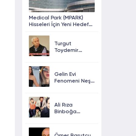
Medical Park (MPARK)
Hisseleri İçin Yeni Hedef
Fiyat: %63 Prim
Potansiyeli
Turgut
Toydemir
kimdir, öldü
mü, neden
öldü?
Gelin Evi
Fenomeni Neşe
Özkan Hayatını
Kaybetti! Neşe
Özkan kimdir,
Ali Rıza
neden öldü?
Binboğa
Kimdir?
Aramızda
Kalmasın
Ömer Barutçu