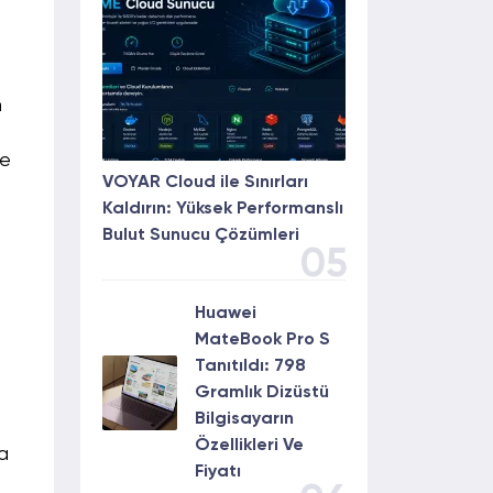
m
de
VOYAR Cloud ile Sınırları
Kaldırın: Yüksek Performanslı
Bulut Sunucu Çözümleri
05
Huawei
a
MateBook Pro S
Tanıtıldı: 798
Gramlık Dizüstü
Bilgisayarın
Özellikleri Ve
a
Fiyatı