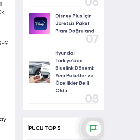
06
l
ük
Disney Plus İçin
Ücretsiz Paket
Planı Doğrulandı
07
 güç
Hyundai
Türkiye'den
Bluelink Dönemi:
Yeni Paketler ve
Özellikler Belli
Oldu
08
pay
İPUCU TOP 5