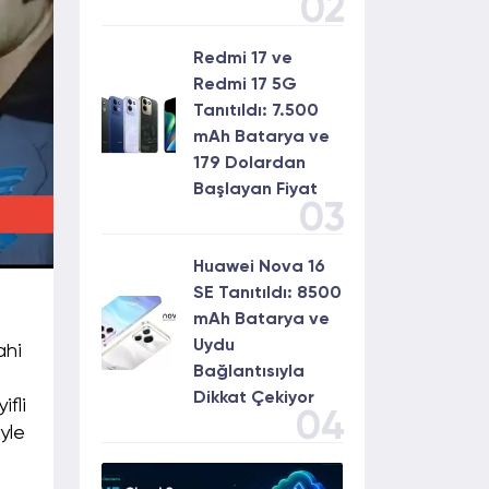
02
Redmi 17 ve
Redmi 17 5G
Tanıtıldı: 7.500
mAh Batarya ve
179 Dolardan
Başlayan Fiyat
03
Huawei Nova 16
SE Tanıtıldı: 8500
mAh Batarya ve
Uydu
ahi
Bağlantısıyla
Dikkat Çekiyor
fli
04
yle