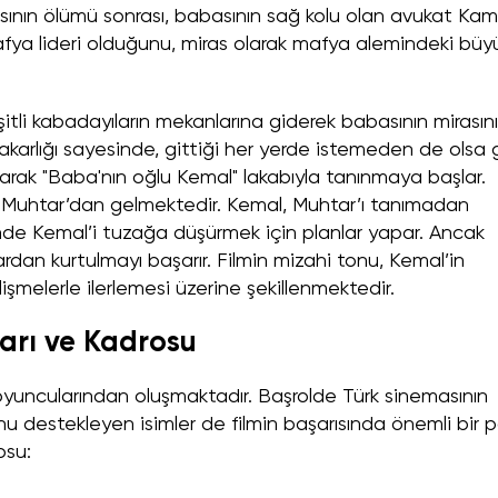
sının ölümü sonrası, babasının sağ kolu olan avukat Kami
fya lideri olduğunu, miras olarak mafya alemindeki büy
itli kabadayıların mekanlarına giderek babasının mirasını
a sakarlığı sayesinde, gittiği her yerde istemeden de olsa
arak "Baba'nın oğlu Kemal" lakabıyla tanınmaya başlar.
lan Muhtar’dan gelmektedir. Kemal, Muhtar’ı tanımadan
inde Kemal’i tuzağa düşürmek için planlar yapar. Ancak
rdan kurtulmayı başarır. Filmin mizahi tonu, Kemal’in
lişmelerle ilerlemesi üzerine şekillenmektedir.
arı ve Kadrosu
yuncularından oluşmaktadır. Başrolde Türk sinemasının
onu destekleyen isimler de filmin başarısında önemli bir 
osu: