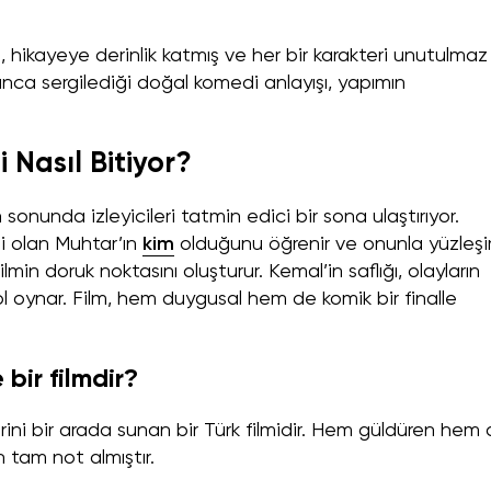
 hikayeye derinlik katmış ve her bir karakteri unutulmaz
yunca sergilediği doğal komedi anlayışı, yapımın
 Nasıl Bitiyor?
sonunda izleyicileri tatmin edici bir sona ulaştırıyor.
i olan Muhtar’ın
kim
olduğunu öğrenir ve onunla yüzleşir
min doruk noktasını oluşturur. Kemal’in saflığı, olayların
l oynar. Film, hem duygusal hem de komik bir finalle
bir filmdir?
rini bir arada sunan bir Türk filmidir. Hem güldüren hem
n tam not almıştır.