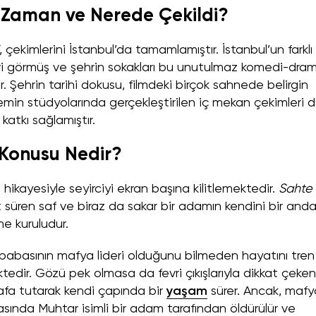
 Zaman ve Nerede Çekildi?
, çekimlerini İstanbul’da tamamlamıştır. İstanbul’un farklı
revi görmüş ve şehrin sokakları bu unutulmaz komedi-dra
. Şehrin tarihi dokusu, filmdeki birçok sahnede belirgin
nemin stüdyolarında gerçekleştirilen iç mekan çekimleri 
atkı sağlamıştır.
 Konusu Nedir?
hikayesiyle seyirciyi ekran başına kilitlemektedir.
Sahte
 süren saf ve biraz da sakar bir adamın kendini bir and
e kuruludur.
babasının mafya lideri olduğunu bilmeden hayatını tren
edir. Gözü pek olmasa da fevri çıkışlarıyla dikkat çeken
afa tutarak kendi çapında bir
yaşam
sürer. Ancak, mafy
asında Muhtar isimli bir adam tarafından öldürülür ve