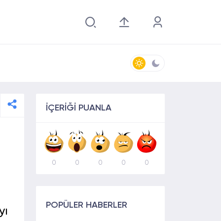
İÇERİĞİ PUANLA
0
0
0
0
0
POPÜLER HABERLER
yı