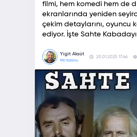
filmi, hem komedi hem de d
ekranlarında yeniden seyirci
çekim detaylarını, oyuncu 
ediyor. İşte Sahte Kabadayı fi
Yigit Aksüt
20.01.2025 17:46
R10 Editörü