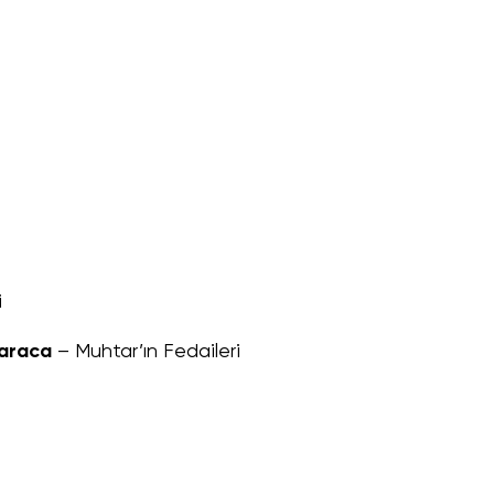
i
Karaca
– Muhtar’ın Fedaileri