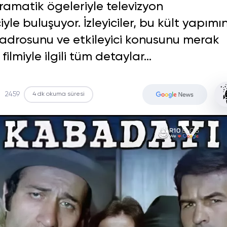
ramatik ögeleriyle televizyon
yle buluşuyor. İzleyiciler, bu kült yapımı
kadrosunu ve etkileyici konusunu merak
lmiyle ilgili tüm detaylar...
2459
4 dk okuma süresi