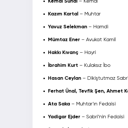
Kemal Sunal
– Kemal
Kazım Kartal
– Muhtar
Yavuz Selekman
– Hamdi
Mümtaz Ener
– Avukat Kamil
Hakkı Kıvanç
– Hayri
İbrahim Kurt
– Kulaksız İbo
Hasan Ceylan
– Dikiştutmaz Sabr
Ferhat Ünal, Tevfik Şen, Ahmet 
Ata Saka
– Muhtar’ın Fedaisi
Yadigar Ejder
– Sabri’nin Fedaisi