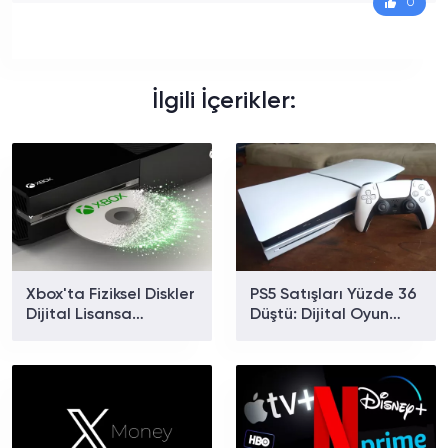
0
İlgili İçerikler:
Xbox'ta Fiziksel Diskler
PS5 Satışları Yüzde 36
Dijital Lisansa
Düştü: Dijital Oyun
Dönüşüyor: Disc to
Alımları Rekor
Digital Ne Zaman
Seviyeye Ulaştı mı?
Geliyor?