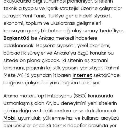
okuyuculara bilgi sunulması planlanıyor. Sitelerin
teknik altyapısı ve içerik stratejisi üzerine çalışmalar
sürüyor.
Yeni Tanık
, Türkiye genelindeki siyaset,
ekonomi, toplum ve uluslararası gelişmeleri
kapsayan geniş bir haber ağı oluşturmayı hedefliyor.
Başkent06
ise Ankara merkezli haberlere
odaklanacak. Başkent siyaseti, yerel ekonomi,
bürokratik süreçler ve Ankara’ya özgü konular bu
sitede ön plana çıkacak. İki sitenin eş zamanlı
lansmanı, projenin lojistik yapısını yansıtıyor. Rahmi
Mete AY, 16 yaşından itibaren
internet
sektöründe
bağımsız çalışmalar yürüttüğünü belirtiyor.
Arama motoru optimizasyonu (SEO) konusunda
uzmanlaşmış olan AY, bu deneyimini yeni sitelerin
görünürlüğü ve teknik performansında kullanacak.
Mobil
uyumluluk, yüklenme hızı ve kullanıcı arayüzü
gibi unsurlar öncelikli teknik hedefler arasında yer