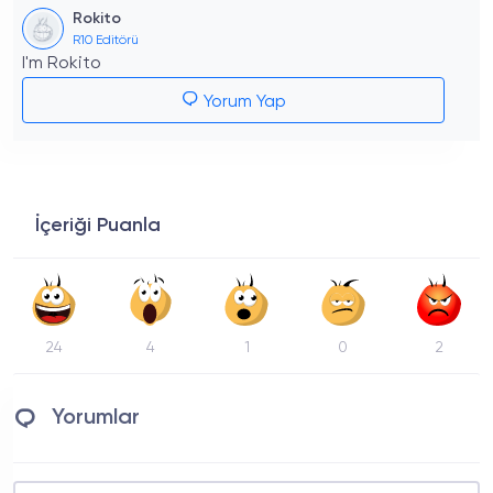
Rokito
R10 Editörü
I'm Rokito
Yorum Yap
İçeriği Puanla
24
4
1
0
2
Yorumlar