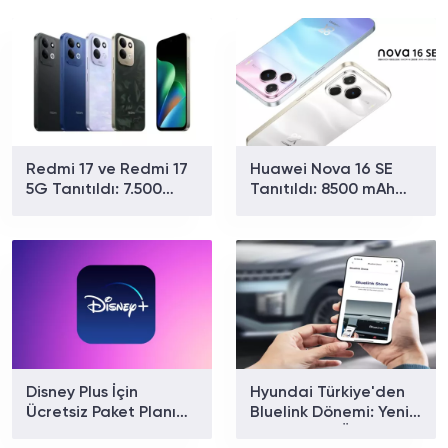
Redmi 17 ve Redmi 17
Huawei Nova 16 SE
5G Tanıtıldı: 7.500
Tanıtıldı: 8500 mAh
mAh Batarya ve 179
Batarya ve Uydu
Dolardan Başlayan
Bağlantısıyla Dikkat
Fiyat
Çekiyor
Disney Plus İçin
Hyundai Türkiye'den
Ücretsiz Paket Planı
Bluelink Dönemi: Yeni
Doğrulandı
Paketler ve Özellikler