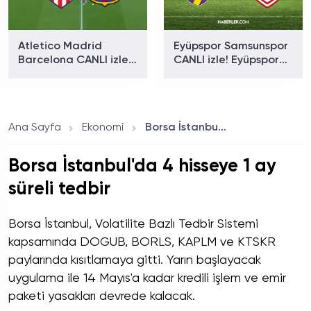
Atletico Madrid
Eyüpspor Samsunspor
Barcelona CANLI izle!
CANLI izle! Eyüpspor
Dev eşleşme saat
Samsunspor maçı
kaçta, hangi
hangi kanalda?
kanalda?
Ana Sayfa
Ekonomi
Borsa İstanbul'da 4 hisseye 1 ay süreli tedbir
Borsa İstanbul'da 4 hisseye 1 ay
süreli tedbir
Borsa İstanbul, Volatilite Bazlı Tedbir Sistemi
kapsamında DOGUB, BORLS, KAPLM ve KTSKR
paylarında kısıtlamaya gitti. Yarın başlayacak
uygulama ile 14 Mayıs'a kadar kredili işlem ve emir
paketi yasakları devrede kalacak.