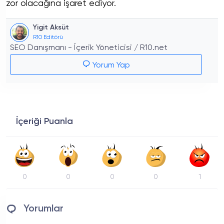
zor olacağına işaret ediyor.
Yigit Aksüt
R10 Editörü
SEO Danışmanı - İçerik Yöneticisi / R10.net
Yorum Yap
İçeriği Puanla
0
0
0
0
1
Yorumlar