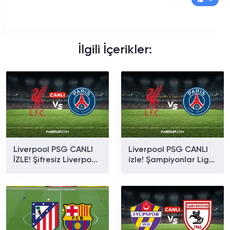
İlgili İçerikler:
Liverpool PSG CANLI
Liverpool PSG CANLI
İZLE! Şifresiz Liverpool
izle! Şampiyonlar Ligi
PSG maçı hangi
maçı hangi kanalda,
kanalda?
şifresiz mi?