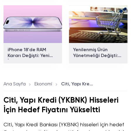
Anket Sonuçları Dikkat
Çekti
iPhone 18'de RAM
Yenilenmiş Ürün
Kararı Değişti: Yeni
Yönetmeliği Değişti:
İddiaya Göre 9 GB
Televizyonlar da
Bellekle Gelecek
Kapsama Alındı
Ana Sayfa
Ekonomi
Citi, Yapı Kredi (YKBNK) Hisseleri İçin Hedef Fiyatını Yükseltti
Citi, Yapı Kredi (YKBNK) Hisseleri
İçin Hedef Fiyatını Yükseltti
Citi, Yapı Kredi Bankası (YKBNK) hisseleri için hedef