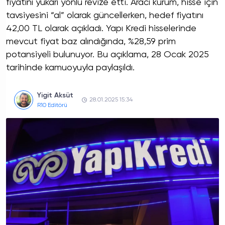
fiyatını yukarı yönlü revize etti. Aracı kurum, hisse için
tavsiyesini “al” olarak güncellerken, hedef fiyatını
42,00 TL olarak açıkladı. Yapı Kredi hisselerinde
mevcut fiyat baz alındığında, %28,59 prim
potansiyeli bulunuyor. Bu açıklama, 28 Ocak 2025
tarihinde kamuoyuyla paylaşıldı.
Yigit Aksüt
28.01.2025 15:34
R10 Editörü