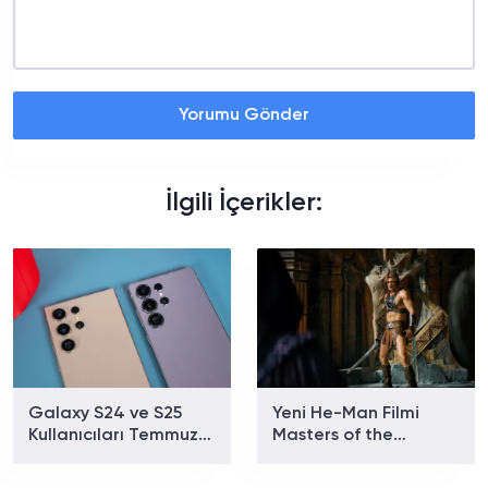
Yorumu Gönder
İlgili İçerikler:
Galaxy S24 ve S25
Yeni He-Man Filmi
Kullanıcıları Temmuz
Masters of the
Güncellemesinin
Universe Nasıl
Ardından Pil ve Isınma
Bulundu? İlk Yorumlar