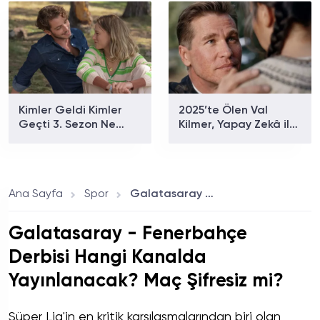
Sorunları Bildiriyor
ve Puanlar Ortaya
Çıktı
Kimler Geldi Kimler
2025’te Ölen Val
Geçti 3. Sezon Ne
Kilmer, Yapay Zekâ ile
Zaman Yayınlanacak?
Geri Döndü: Yeni
Netflix Fragmanı
Filmde AI Versiyonu
Paylaştı
Yer Aldı
Ana Sayfa
Spor
Galatasaray - Fenerbahçe Derbisi Hangi Kanalda Yayınlanacak? Maç Şifresiz mi?
Galatasaray - Fenerbahçe
Derbisi Hangi Kanalda
Yayınlanacak? Maç Şifresiz mi?
Süper Lig'in en kritik karşılaşmalarından biri olan