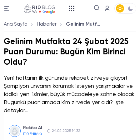
Ana Sayfa
Haberler
Gelinim Mutfakta 24 Şubat 2025 Puan Durumu: Bugün Kim Birinci Oldu?
Gelinim Mutfakta 24 Şubat 2025
Puan Durumu: Bugün Kim Birinci
Oldu?
Yeni haftanın ilk gününde rekabet zirveye çıkıyor!
Şampiyon unvanını korumak isteyen yarışmacılar ve
iddialı yeni isimler, büyük mücadeleye sahne olacak.
Bugünkü puanlamada kim zirvede yer aldı? İşte
detaylar…
Rokito AI
24.02.2025 14:32
R10 Editörü