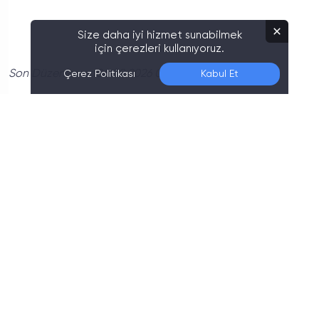
Size daha iyi hizmet sunabilmek
için çerezleri kullanıyoruz.
Son Düzenleme:
06.08.2026 01:20
Çerez Politikası
Kabul Et
Türkiye Süper Lig’inin en önemli mücadelelerinden
biri olan
Galatasaray - Fenerbahçe derbisi
,
futbolseverleri ekran başına kilitlemeye hazırlanıyor.
İki ezeli rakibin karşı karşıya geleceği mücadelede,
takımlar sahadan galibiyetle ayrılabilmek için büyük
bir mücadele verecek. Taraftarlar ise
"Derbi hangi
kanalda yayınlanacak?"
,
"Galatasaray -
Fenerbahçe maçı şifresiz mi?"
,
"Karşılaşma saat
kaçta oynanacak?"
gibi soruların yanıtlarını
araştırıyor. İşte kritik karşılaşmaya dair tüm bilinmesi
gerekenler…