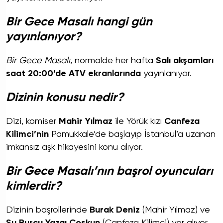
Bir Gece Masalı hangi gün
yayınlanıyor?
Bir Gece Masalı
, normalde her hafta
Salı akşamları
saat 20:00’de ATV ekranlarında
yayınlanıyor.
Dizinin konusu nedir?
Dizi, komiser
Mahir Yılmaz
ile Yörük kızı
Canfeza
Kilimci’nin
Pamukkale’de başlayıp İstanbul’a uzanan
imkansız aşk hikayesini konu alıyor.
Bir Gece Masalı’nın başrol oyuncuları
kimlerdir?
Dizinin başrollerinde
Burak Deniz
(Mahir Yılmaz) ve
Su Burcu Yazgı Coşkun
(Canfeza Kilimci) yer alıyor.