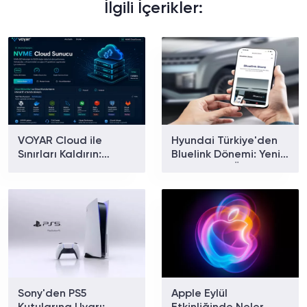
İlgili İçerikler:
VOYAR Cloud ile
Hyundai Türkiye'den
Sınırları Kaldırın:
Bluelink Dönemi: Yeni
Yüksek Performanslı
Paketler ve Özellikler
Bulut Sunucu
Belli Oldu
Çözümleri
Sony'den PS5
Apple Eylül