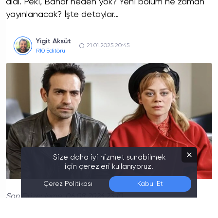
aldı. Peki, Bahar neden yok? Yeni bölüm ne zaman
yayınlanacak? İşte detaylar…
Yigit Aksüt
21.01.2025 20:45
R10 Editörü
Size daha iyi hizmet sunabilmek
için çerezleri kullanıyoruz.
Çerez Politikası
Kabul Et
Son Düzenleme:
06.08.2026 23:10
Bahar Neden Yayınlanmadı?