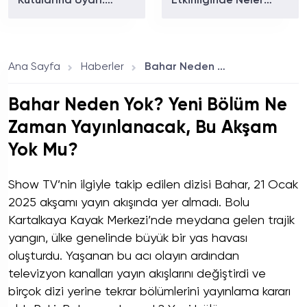
Kutularına Uyarı:
Etkinliğinde Neler
Fiziksel Oyunlarda
Tanıtılacak? iPhone 18
Yeni Dönem Başlıyor
Pro ve Katlanabilir
iPhone İçin Geri Sayım
Başladı!
Ana Sayfa
Haberler
Bahar Neden Yok? Yeni Bölüm Ne Zaman Yayınlanacak, Bu Akşam Yok Mu?
Bahar Neden Yok? Yeni Bölüm Ne
Zaman Yayınlanacak, Bu Akşam
Yok Mu?
Show TV’nin ilgiyle takip edilen dizisi Bahar, 21 Ocak
2025 akşamı yayın akışında yer almadı. Bolu
Kartalkaya Kayak Merkezi’nde meydana gelen trajik
yangın, ülke genelinde büyük bir yas havası
oluşturdu. Yaşanan bu acı olayın ardından
televizyon kanalları yayın akışlarını değiştirdi ve
birçok dizi yerine tekrar bölümlerini yayınlama kararı