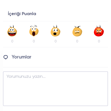
İçeriği Puanla
0
0
0
0
0
Yorumlar