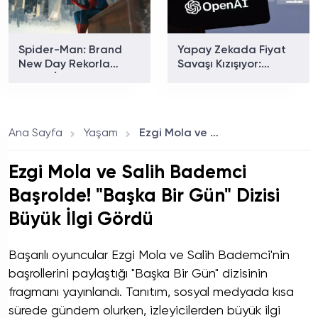
Spider-Man: Brand
Yapay Zekada Fiyat
New Day Rekorla
Savaşı Kızışıyor:
Açıldı: İlk Gün
OpenAI GPT-5.6
Hasılatında Avengers:
Luna'nın Fiyatını
Endgame Geçiliyor
Yüzde 80 Düşürdü
mu?
Ana Sayfa
Yaşam
Ezgi Mola ve Salih Bademci Başrolde! "Başka Bir Gün" Dizisi Büyük İlgi Gördü
Ezgi Mola ve Salih Bademci
Başrolde! "Başka Bir Gün" Dizisi
Büyük İlgi Gördü
Başarılı oyuncular Ezgi Mola ve Salih Bademci'nin
başrollerini paylaştığı "Başka Bir Gün" dizisinin
fragmanı yayınlandı. Tanıtım, sosyal medyada kısa
sürede gündem olurken, izleyicilerden büyük ilgi