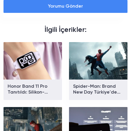
Yorumu Gönder
İlgili İçerikler:
Honor Band 11 Pro
Spider-Man: Brand
Tanıtıldı: Silikon-
New Day Türkiye'de
Karbon Bataryasıyla
Gişe Rekoru Kırdı: Son
26 Gün Kullanım
4,5 Yılın En İyi Açılışı
Sunuyor
Geldi