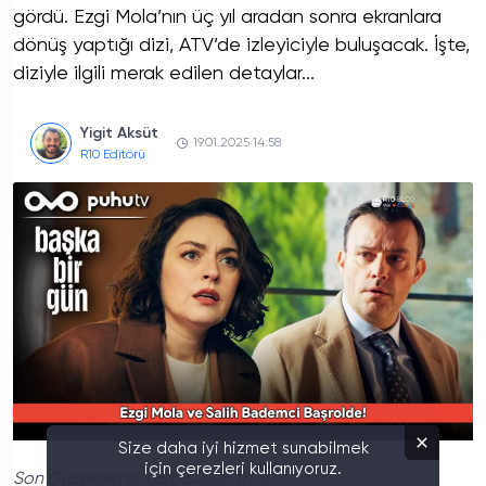
gördü. Ezgi Mola’nın üç yıl aradan sonra ekranlara
dönüş yaptığı dizi, ATV’de izleyiciyle buluşacak. İşte,
diziyle ilgili merak edilen detaylar...
Yigit Aksüt
19.01.2025 14:58
R10 Editörü
Size daha iyi hizmet sunabilmek
için çerezleri kullanıyoruz.
Son Düzenleme:
06.08.2026 01:30