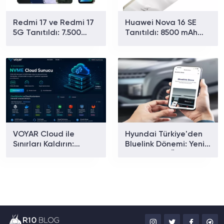
Redmi 17 ve Redmi 17
Huawei Nova 16 SE
5G Tanıtıldı: 7.500
Tanıtıldı: 8500 mAh
mAh Batarya ve 179
Batarya ve Uydu
Dolardan Başlayan
Bağlantısıyla Dikkat
Fiyat
Çekiyor
VOYAR Cloud ile
Hyundai Türkiye'den
Sınırları Kaldırın:
Bluelink Dönemi: Yeni
Yüksek Performanslı
Paketler ve Özellikler
Bulut Sunucu
Belli Oldu
Çözümleri