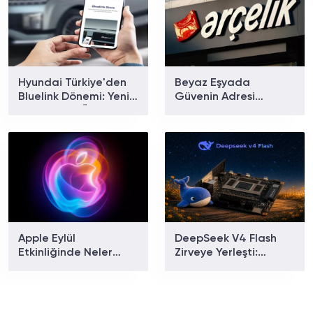
Hyundai Türkiye'den
Beyaz Eşyada
Bluelink Dönemi: Yeni
Güvenin Adresi
Paketler ve Özellikler
Arçelik'ten Ev Tipi
Belli Oldu
Klima Modelleri
Apple Eylül
DeepSeek V4 Flash
Etkinliğinde Neler
Zirveye Yerleşti:
Tanıtılacak? iPhone 18
Dünyanın En Çok
Pro ve Katlanabilir
Kullanılan Yapay Zekâ
iPhone İçin Geri Sayım
Modeli Oldu!
Başladı!