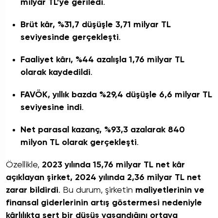
milyar TL’ye geriledi
.
Brüt kâr, %31,7 düşüşle 3,71 milyar TL
seviyesinde gerçekleşti
.
Faaliyet kârı, %44 azalışla 1,76 milyar TL
olarak kaydedildi
.
FAVÖK, yıllık bazda %29,4 düşüşle 6,6 milyar TL
seviyesine indi
.
Net parasal kazanç, %93,3 azalarak 840
milyon TL olarak gerçekleşti
.
Özellikle,
2023 yılında 15,76 milyar TL net kâr
açıklayan şirket, 2024 yılında 2,36 milyar TL net
zarar bildirdi
. Bu durum, şirketin
maliyetlerinin ve
finansal giderlerinin artış göstermesi nedeniyle
kârlılıkta sert bir düşüş yaşandığını ortaya