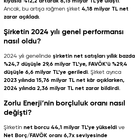
kıyasla %12,2 artarak 8,15 milyar TL’ye ulaştı
.
Ancak, bu artışa rağmen şirket
4,18 milyar TL net
zarar açıkladı
.
Şirketin 2024 yılı genel performansı
nasıl oldu?
2024 yılı genelinde
şirketin net satışları yıllık bazda
%24,7 düşüşle 29,6 milyar TL’ye, FAVÖK’ü %29,4
düşüşle 6,6 milyar TL’ye geriledi
. Şirket ayrıca
2023 yılında 15,76 milyar TL net kâr açıklarken,
2024 yılında 2,36 milyar TL net zarar bildirdi
.
Zorlu Enerji’nin borçluluk oranı nasıl
değişti?
Şirketin
net borcu 44,1 milyar TL’ye yükseldi
ve
Net Borç/FAVÖK oranı 6,7x seviyesinde