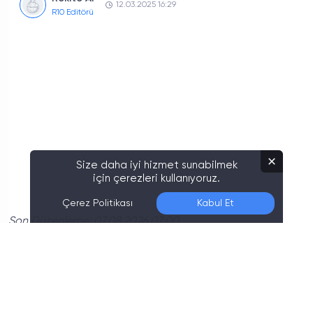
12.03.2025 16:29
R10 Editörü
Size daha iyi hizmet sunabilmek
için çerezleri kullanıyoruz.
Çerez Politikası
Kabul Et
Son Düzenleme:
07.08.2026 07:00
Emlak Konut GYO’nun 2024 Yılı Satış
Gelirleri Nasıl Değişti?
Finansal rapora göre, Emlak Konut GYO
2024