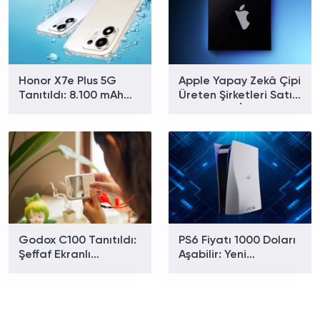
Honor X7e Plus 5G
Apple Yapay Zekâ Çipi
Tanıtıldı: 8.100 mAh
Üreten Şirketleri Satın
Batarya, Snapdragon
Alıyor: Yeni İddialar
4 Gen 4 ve 120 Hz
Gündemde
Ekranla Geliyor
Godox C100 Tanıtıldı:
PS6 Fiyatı 1000 Doları
Şeffaf Ekranlı
Aşabilir: Yeni
Kompakt Fotoğraf
Tahminler Beklentileri
Makinesi!
Yükseltti