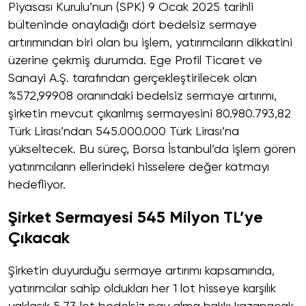
Piyasası Kurulu’nun (SPK) 9 Ocak 2025 tarihli
bülteninde onayladığı dört bedelsiz sermaye
artırımından biri olan bu işlem, yatırımcıların dikkatini
üzerine çekmiş durumda. Ege Profil Ticaret ve
Sanayi A.Ş. tarafından gerçekleştirilecek olan
%572,99908 oranındaki bedelsiz sermaye artırımı,
şirketin mevcut çıkarılmış sermayesini 80.980.793,82
Türk Lirası’ndan 545.000.000 Türk Lirası’na
yükseltecek. Bu süreç, Borsa İstanbul’da işlem gören
yatırımcıların ellerindeki hisselere değer katmayı
hedefliyor.
Şirket Sermayesi 545 Milyon TL’ye
Çıkacak
Şirketin duyurduğu sermaye artırımı kapsamında,
yatırımcılar sahip oldukları her 1 lot hisseye karşılık