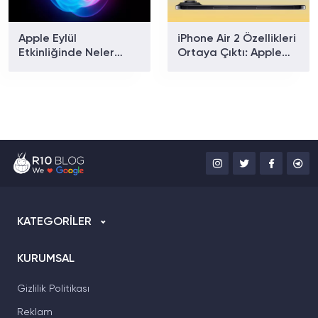
Apple Eylül
iPhone Air 2 Özellikleri
Etkinliğinde Neler
Ortaya Çıktı: Apple
Tanıtılacak? iPhone 18
Yeni Modelde Neleri
Pro ve Katlanabilir
Değiştirecek?
iPhone İçin Geri Sayım
Başladı!
KATEGORİLER
KURUMSAL
Gizlilik Politikası
Reklam