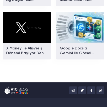
Ağ Bağlantısı
Sınırları Kaldırın:
Sorununa Çözüm
Yüksek Performanslı
Geliyor
Bulut Sunucu
Çözümleri
X Money ile Alışveriş
Google Docs'a
Dönemi Başlıyor: Yeni
Gemini ile Görsel
Dijital Ödeme Sistemi
Oluşturma Özelliği
Neler Sunuyor?
Eklendi