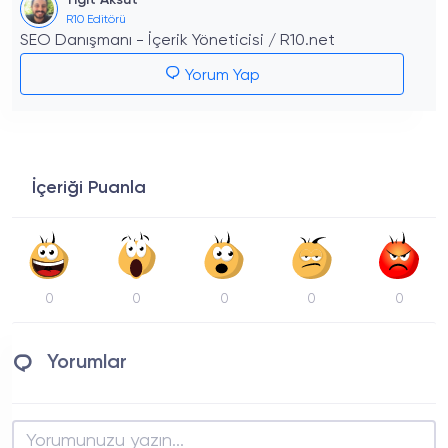
R10 Editörü
SEO Danışmanı - İçerik Yöneticisi / R10.net
Yorum Yap
İçeriği Puanla
0
0
0
0
0
Yorumlar