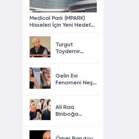
Medical Park (MPARK)
Hisseleri İçin Yeni Hedef
Fiyat: %63 Prim
Potansiyeli
Turgut
Toydemir
kimdir, öldü
mü, neden
öldü?
Gelin Evi
Fenomeni Neşe
Özkan Hayatını
Kaybetti! Neşe
Özkan kimdir,
Ali Rıza
neden öldü?
Binboğa
Kimdir?
Aramızda
Kalmasın
Ömer Barutçu