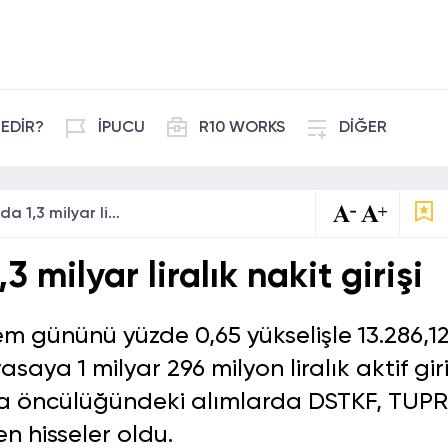
EDİR?
İPUCU
R10 WORKS
DİĞER
Borsa İstanbul'da 1,3 milyar liralık nakit girişi
3 milyar liralık nakit girişi
em gününü yüzde 0,65 yükselişle 13.286,1
ya 1 milyar 296 milyon liralık aktif gir
ca öncülüğündeki alımlarda DSTKF, TUP
n hisseler oldu.