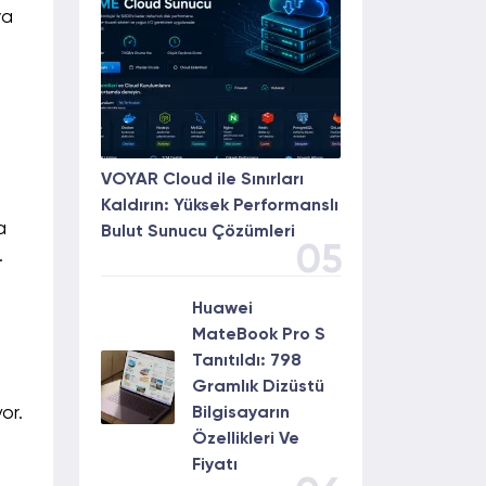
va
VOYAR Cloud ile Sınırları
Kaldırın: Yüksek Performanslı
a
Bulut Sunucu Çözümleri
05
.
Huawei
MateBook Pro S
Tanıtıldı: 798
Gramlık Dizüstü
or.
Bilgisayarın
Özellikleri Ve
Fiyatı