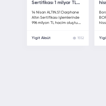
Sertifikası 1 milyar TL
his
hacme yaklaştı
ted
14 Nisan ALTIN.S1 Darphane
Bor
Altın Sertifikası işlemlerinde
BOR
996 milyon TL hacim oluştu.
hiss
Vakıf Yatırım %49 net alımla
kara
dikkat çekti. İşte detaylı
emir
Yigit Aksüt
Yig
1552
veriler.
det