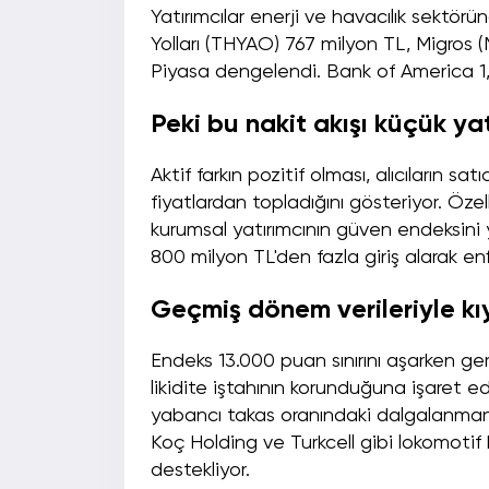
Yatırımcılar enerji ve havacılık sektör
Yolları (THYAO) 767 milyon TL, Migros
Piyasa dengelendi. Bank of America 1,93
Peki bu nakit akışı küçük ya
Aktif farkın pozitif olması, alıcıların sa
fiyatlardan topladığını gösteriyor. Özell
kurumsal yatırımcının güven endeksin
800 milyon TL'den fazla giriş alarak en
Geçmiş dönem verileriyle kı
Endeks 13.000 puan sınırını aşarken ge
likidite iştahının korunduğuna işaret edi
yabancı takas oranındaki dalgalanmanın y
Koç Holding ve Turkcell gibi lokomotif hi
destekliyor.