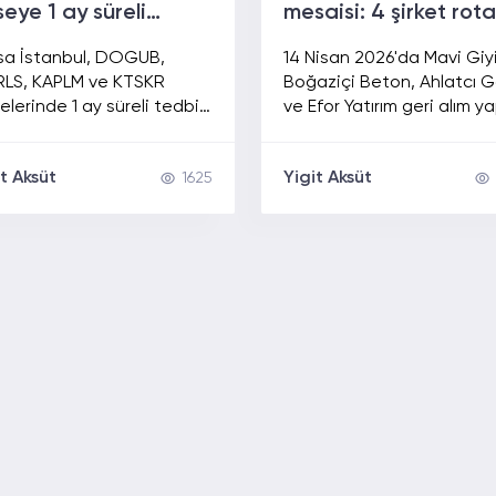
seye 1 ay süreli
mesaisi: 4 şirket rota
bir
kendi paylarına kırdı
sa İstanbul, DOGUB,
14 Nisan 2026'da Mavi Giy
LS, KAPLM ve KTSKR
Boğaziçi Beton, Ahlatcı 
elerinde 1 ay süreli tedbir
ve Efor Yatırım geri alım ya
rı aldı. Kredili işlem ve
BIST 100 yükselirken şirket
 paketi yasaklarının
hisse toplama detayları
it Aksüt
Yigit Aksüt
1625
ayları haberimizde.
haberimizde.