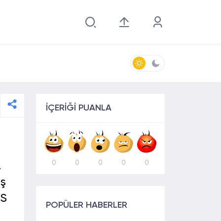
İÇERİĞİ PUANLA
0
0
0
0
0
2
iş
RS
POPÜLER HABERLER