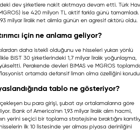
ündeki dev şirketlere nakit akıtmaya devam etti. Türk Ha
 (MGROS) ise 420 milyon TL aktif farkla günü tamamladı.
 milyar liralık net alımla günün en agresif aktörü oldu.
tırımcı için ne anlama geliyor?
tıcılardan daha istekli olduğunu ve hisseleri yukarı yönlü
ikle BIST 30 şirketlerindeki 1,7 milyar liralık yoğunlaşma,
i yükseltti. Perakende devleri BIMAS ve MGROS toplamd
flasyonist ortamda defansif liman olma özelliğini korudu
yaslandığında tablo ne gösteriyor?
rçekleşen bu para girişi, şubat ayı ortalamalarına göre
yor. Bank of America'nın 1,93 milyar liralık alım hacmi,
erini seçici bir toplama stratejisine bıraktığını kanıtlıy
sselerin ilk 10 listesinde yer alması piyasa derinliğini