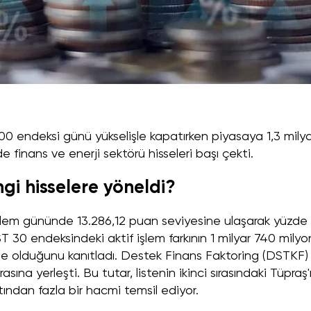
00 endeksi günü yükselişle kapatırken piyasaya 1,3 milya
de finans ve enerji sektörü hisseleri başı çekti.
ngi hisselere yöneldi?
şlem gününde 13.286,12 puan seviyesine ulaşarak yüzde
ST 30 endeksindeki aktif işlem farkının 1 milyar 740 milyo
nde olduğunu kanıtladı. Destek Finans Faktoring (DSTKF)
 sırasına yerleşti. Bu tutar, listenin ikinci sırasındaki Tüpraş'
katından fazla bir hacmi temsil ediyor.