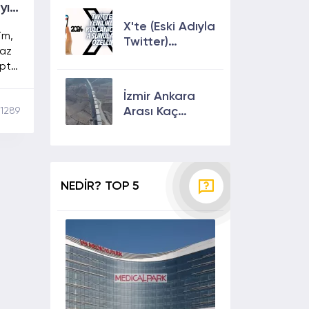
Çıkmanın En
yı
Etkili Yolları!
X'te (Eski Adıyla
im,
Twitter)
Gaz
Yenilikler ve
ptı.
Kullanıcılarına
lerin
Sunulan Son
İzmir Ankara
Özellikler 2024
Arası Kaç
1289
Saat? Kaç Km?
Yol Tarifi
NEDİR? TOP 5