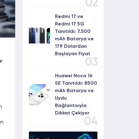
02
Redmi 17 ve
Redmi 17 5G
Tanıtıldı: 7.500
mAh Batarya ve
179 Dolardan
Başlayan Fiyat
03
r
Huawei Nova 16
SE Tanıtıldı: 8500
mAh Batarya ve
Uydu
Bağlantısıyla
n
Dikkat Çekiyor
04
ın