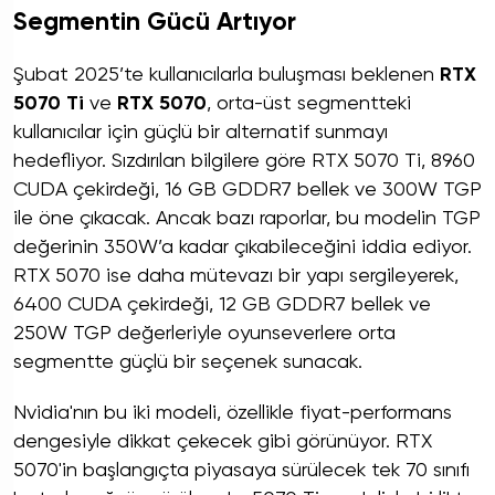
Segmentin Gücü Artıyor
Şubat 2025’te kullanıcılarla buluşması beklenen
RTX
5070 Ti
ve
RTX 5070
, orta-üst segmentteki
kullanıcılar için güçlü bir alternatif sunmayı
hedefliyor. Sızdırılan bilgilere göre RTX 5070 Ti, 8960
CUDA çekirdeği, 16 GB GDDR7 bellek ve 300W TGP
ile öne çıkacak. Ancak bazı raporlar, bu modelin TGP
değerinin 350W’a kadar çıkabileceğini iddia ediyor.
RTX 5070 ise daha mütevazı bir yapı sergileyerek,
6400 CUDA çekirdeği, 12 GB GDDR7 bellek ve
250W TGP değerleriyle oyunseverlere orta
segmentte güçlü bir seçenek sunacak.
Nvidia'nın bu iki modeli, özellikle fiyat-performans
dengesiyle dikkat çekecek gibi görünüyor. RTX
5070'in başlangıçta piyasaya sürülecek tek 70 sınıfı