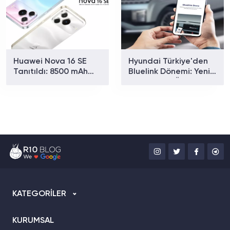
Huawei Nova 16 SE
Hyundai Türkiye'den
Tanıtıldı: 8500 mAh
Bluelink Dönemi: Yeni
Batarya ve Uydu
Paketler ve Özellikler
Bağlantısıyla Dikkat
Belli Oldu
Çekiyor
KATEGORİLER
KURUMSAL