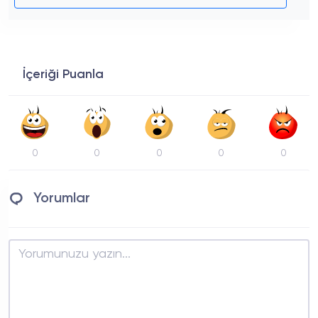
İçeriği Puanla
0
0
0
0
0
Yorumlar