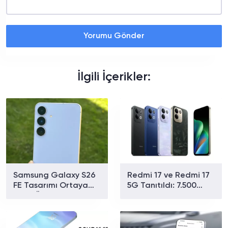
Yorumu Gönder
İlgili İçerikler:
Samsung Galaxy S26
Redmi 17 ve Redmi 17
FE Tasarımı Ortaya
5G Tanıtıldı: 7.500
Çıktı: Üç Renk
mAh Batarya ve 179
Seçeneğiyle Geliyor
Dolardan Başlayan
Fiyat