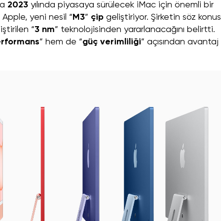
da
2023
yılında piyasaya sürülecek iMac için önemli bir
pple, yeni nesil “
M3
”
çip
geliştiriyor. Şirketin söz konu
ştirilen “
3 nm
” teknolojisinden yararlanacağını belirtti.
rformans
” hem de “
güç verimliliği
” açısından avantaj