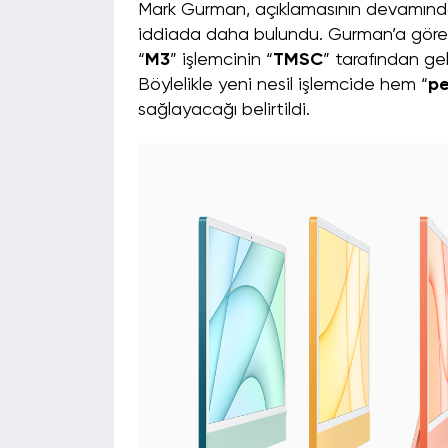
Mark Gurman, açıklamasının devamın
iddiada daha bulundu. Gurman’a göre A
“
M3
” işlemcinin “
TMSC
” tarafından geli
Böylelikle yeni nesil işlemcide hem “
pe
sağlayacağı belirtildi.