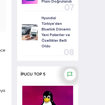
Planı Doğrulandı
07
Hyundai
Türkiye'den
Bluelink Dönemi:
Yeni Paketler ve
Özellikler Belli
Oldu
08
nce
İPUCU TOP 5
aya