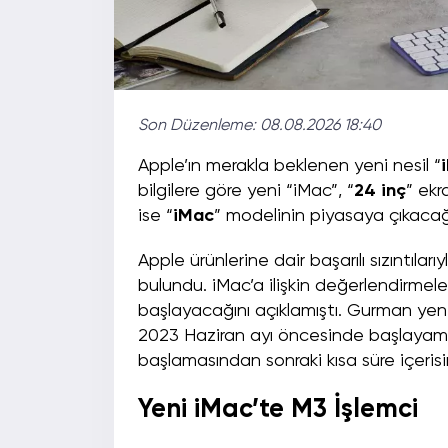
Son Düzenleme:
08.08.2026 18:40
Apple’ın merakla beklenen yeni nesil “
bilgilere göre yeni “iMac”, “
24 inç
” ekr
ise “
iMac
” modelinin piyasaya çıkacağ
Apple ürünlerine dair başarılı sızıntılarıy
bulundu. iMac’a ilişkin değerlendirmel
başlayacağını açıklamıştı. Gurman yeni
2023 Haziran ayı öncesinde başlayamay
başlamasından sonraki kısa süre içeri
Yeni iMac’te M3 İşlemci