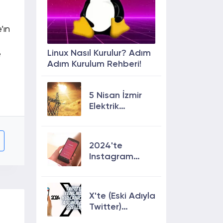
’ın
Linux Nasıl Kurulur? Adım
e
Adım Kurulum Rehberi!
5 Nisan İzmir
Elektrik
Kesintisi: 13
İlçede Elektrik
Olmayacak!
2024'te
Instagram
Keşfete
Çıkmanın En
Etkili Yolları!
X'te (Eski Adıyla
Twitter)
Yenilikler ve