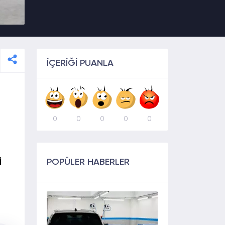
İÇERİĞİ PUANLA
0
0
0
0
0
i
POPÜLER HABERLER