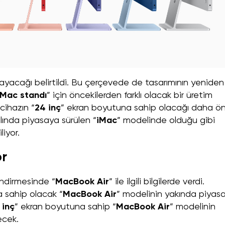
sayacağı belirtildi. Bu çerçevede de tasarımının yeniden
iMac standı
” için öncekilerden farklı olacak bir üretim
cihazın “
24 inç
” ekran boyutuna sahip olacağı daha ö
lında piyasaya sürülen “
iMac
” modelinde olduğu gibi
liyor.
or
endirmesinde “
MacBook Air
” ile ilgili bilgilerde verdi.
 sahip olacak “
MacBook Air
” modelinin yakında piyas
 inç
” ekran boyutuna sahip “
MacBook Air
” modelinin
ecek.