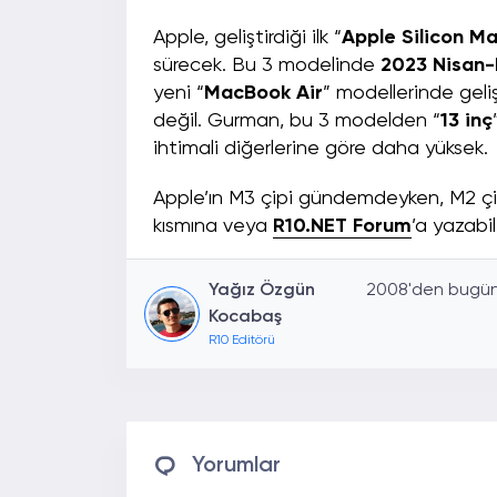
Apple, geliştirdiği ilk “
Apple Silicon M
sürecek. Bu 3 modelinde
2023 Nisan-E
yeni “
MacBook Air
” modellerinde geliş
değil. Gurman, bu 3 modelden “
13 inç
ihtimali diğerlerine göre daha yüksek.
Apple’ın M3 çipi gündemdeyken, M2 çip
kısmına veya
R10.NET Forum
’a yazabili
Yağız Özgün
2008'den bugüne
Kocabaş
R10 Editörü
Yorumlar