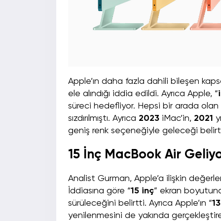
Apple’ın daha fazla dahili bileşen kap
ele alındığı iddia edildi. Ayrıca Apple, “
süreci hedefliyor. Hepsi bir arada olan 
sızdırılmıştı. Ayrıca
2023
iMac’in,
2021
yı
geniş renk seçeneğiyle geleceği belirti
15 İnç MacBook Air Geliy
Analist Gurman, Apple’a ilişkin değerl
İddiasına göre “
15 inç
” ekran boyutuna
sürüleceğini belirtti. Ayrıca Apple’ın “
13
yenilenmesini de yakında gerçekleştir