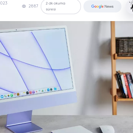
2023
2 dk okuma
2887
süresi