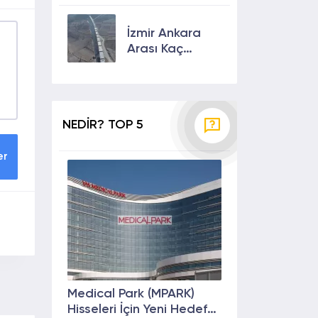
Kullanıcılarına
Sunulan Son
İzmir Ankara
Özellikler 2024
Arası Kaç
Saat? Kaç Km?
Yol Tarifi
NEDİR? TOP 5
er
Medical Park (MPARK)
Hisseleri İçin Yeni Hedef