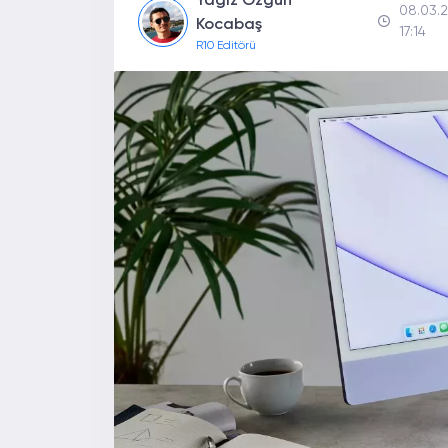
Yağız Özgün
08.03.
Kocabaş
17:14
R10 Editörü