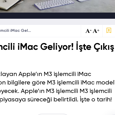
Apple’dan M3 İşlemcili iMac Geliyor! İşte Çıkış Tarihi
ili iMac Geliyor! İşte Çıkış
tlayan Apple’ın M3 işlemcili iMac
 son bilgilere göre M3 işlemcili iMac model
ecek. Apple’ın M3 işlemcili M3 işlemcili
asaya süreceği belirtildi. İşte o tarih!